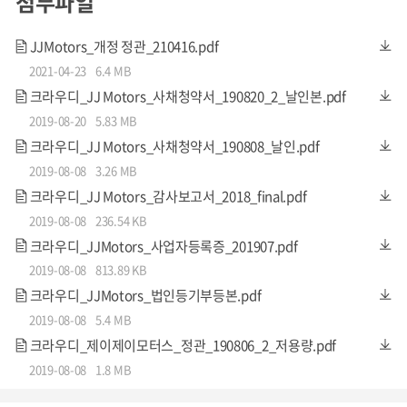
첨부파일
현재 시장상황 및 문제점
JJMotors_개정 정관_210416.pdf
대부분의 전기차 회사들은 기존 내연기관 차량의 섀시에
2021-04-23
6.4 MB
배터리 및 구동계를 적용해 차량 제작 중
크라우디_JJ Motors_사채청약서_190820_2_날인본.pdf
일부 업체들의 자체개발 소형차량들의 경우 경쟁력이 없는
2019-08-20
5.83 MB
크라우디_JJ Motors_사채청약서_190808_날인.pdf
내외부 및 UI 디자인 등으로 인해 현저히 상품성이 떨어지
2019-08-08
3.26 MB
며 소비자로부터 외면
크라우디_JJ Motors_감사보고서_2018_final.pdf
해외 전기차 스타트업들은 내연기관차와 차별화된 내외부
2019-08-08
236.54 KB
디자인을 완성하여 양산 전부터 사전예약이 쇄도함
크라우디_JJMotors_사업자등록증_201907.pdf
2019-08-08
813.89 KB
JJ MOTORS의 대응
크라우디_JJMotors_법인등기부등본.pdf
2019-08-08
5.4 MB
GM 그룹 전기차 디자인 책임자 디자인 고문영입
크라우디_제이제이모터스_정관_190806_2_저용량.pdf
- Chevrolet ‘Volt’ 책임디자이너
2019-08-08
1.8 MB
- OPEL 전기차 ‘Ampera’ 책임디자이너