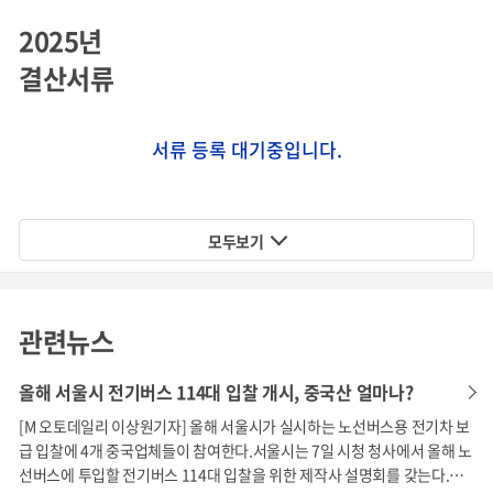
- GM 전기차 Chevrolet ‘MPV-5’ 책임디자이너
2025년
- GM 전기차 Chevrolet ‘Traverse’ 책임디자이너
결산서류
- Cadillac 전기차 ‘ELR’ 책임디자이너
다양한 Smart device의 외관 디자인, UI, UX 설계, 기획, 디
서류 등록 대기중입니다.
자인 경험 및 Transportation Design 경험을 통해 글로벌
경쟁력을 갖춘 디자인의 차량 출시 – 전기차는 달리는 Sma
rt Device로서 사용자 경험(UX), UI, 인테리어디자인의 중요
모두보기
도가 내연기관차량보다 월등히 높음
관련뉴스
핵심역량 2. Exclusive OEM Factories
올해 서울시 전기버스 114대 입찰 개시, 중국산 얼마나?
[M 오토데일리 이상원기자] 올해 서울시가 실시하는 노선버스용 전기차 보
급 입찰에 4개 중국업체들이 참여한다.서울시는 7일 시청 청사에서 올해 노
선버스에 투입할 전기버스 114대 입찰을 위한 제작사 설명회를 갖는다.오
현재 시장상황 및 문제점