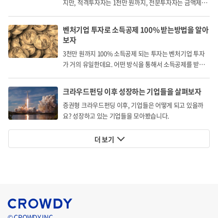
지만, 적격투자자는 1천만 원까지, 전문투자자는 금액제한
없이 투자할 수 있습니다.
공유모빌리티플랫폼용 경형전기차 공급 및 플랫폼사와 국
벤처기업 투자로 소득공제 100% 받는방법을 알아
내 공동 운영을 통한 레퍼런스 및 빅데이터 확보
보자
3천만 원까지 100% 소득공제 되는 투자는 벤처기업 투자
글로벌 공유모빌리티플랫폼(우버, 리프트, 그랩 등)에 공유
가 거의 유일한데요. 어떤 방식을 통해서 소득공제를 받게
전기차 토탈솔루션 공급
되는 걸까요?
- 공유전기차량용 통합 OS플랫폼 (커넥티비티, 자율주행,
크라우드펀딩 이후 성장하는 기업들을 살펴보자
통합관제)
증권형 크라우드펀딩 이후, 기업들은 어떻게 되고 있을까
- 폭스바겐그룹의 전기차 플랫폼 MEB(제3자에게 공급하는
요? 성장하고 있는 기업들을 모아봤습니다.
최초의 개방형 전기차 모듈) + 자체 디자인 및 스마트운영
더 보기
체제를 통한 고성능, 고품질 공유전기차량의 공급
시장성 및 수익성
© CROWDY INC.