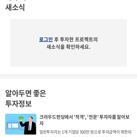
을 위해서는 대규모제작자 코드가 필수적임.
새소식
핵심역량 3. Marketing & Sales
로그인
후 투자한 프로젝트의
새소식을 확인하세요.
국내전기버스 1위 운용 운수업체 납품완료
선진네트웍스그룹(전체 버스 2600대 이상, 전기버스 70대
이상)
알아두면 좋은
투자정보
Business Roadmap
크라우드펀딩에서 '적격', '전문' 투자자를 알아보
자
상용전기차, 수소연료전지차량을 통한 안정적인 매출원 확
일반투자자는 1개 기업당 500만 원으로 투자금액이 제한되
보