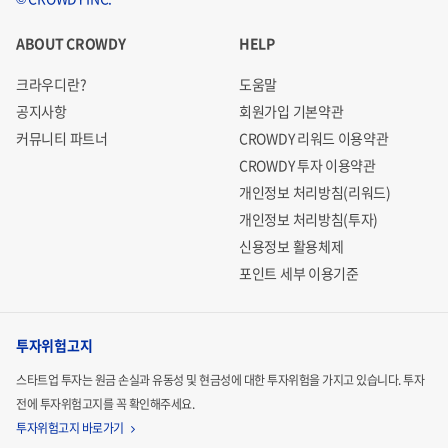
ABOUT CROWDY
HELP
목표시장 분석
크라우디란?
도움말
"2040년에 판매되는 승용차의 57%, 전 세계 승용차의 30%
공지사항
회원가입 기본약관
이상이 전기차가 될 것이다. 새로 판매되는 시내버스(munici
커뮤니티 파트너
CROWDY 리워드 이용약관
pal bus)의 전기차 비중은 81%에 달할 것이다. 미국과 중국
CROWDY 투자 이용약관
의 상업용 자동차 시장에서는, 경량급에서 56% 중형에서는 3
개인정보 처리방침(리워드)
1%가 전기차가 될 전망이다." - BNEF(Bloomberg new ener
개인정보 처리방침(투자)
신용정보 활용체제
gy finance) ‘2019 전기차 전망(Electric Vehicle Outlook 201
포인트 세부 이용기준
9 )’
투자위험고지
스타트업 투자는 원금 손실과 유동성 및 현금성에 대한 투자위험을 가지고 있습니다.
투자
전에 투자위험고지를 꼭 확인해주세요.
투자위험고지 바로가기