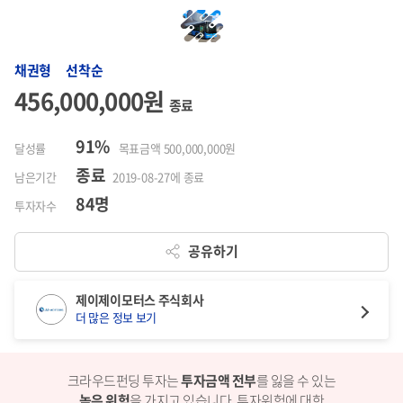
채권형 선착순
456,000,000원
종료
91%
달성률
목표금액 500,000,000원
종료
남은기간
2019-08-27에 종료
84명
투자자수
공유하기
제이제이모터스 주식회사
더 많은 정보 보기
크라우드펀딩 투자는
투자금액 전부
를 잃을 수 있는
높은 위험
을 가지고 있습니다.
투자위험에 대한