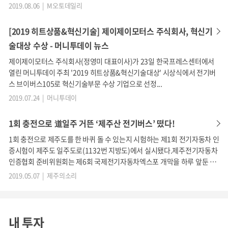
전 9시부터 한 시간 간격으로 오후 5시까지 진행되는 이번 설명회에는 현대
2019.08.06 | M오토데일리
자동차와 우진산전, 에디슨모터스 등 3개 한국업체와 하이거, BYD, JJ모터
소규모의 자체제작업체의 경우 섀시의 안전성에 대한 보장
스, 황희버스 등 4개 중국업체가 참여한다. 노선버스 운영업체는 도원교통
[2019 히트상품&혁신기술] 제이제이모터스 주식회사, 혁신기
을 할 수 없음 - 구조설계 및 테스트 등, 중소기업의 한계
과 서울승합, 현대교통, 유성운수, 공항버스, 양천운수, 동성교통, 세풍운수,
술대상 수상 - 머니투데이 뉴스
한남여객, 관악교통
근본적으로 자동차의 섀시 제작은 중소기업이 잘 할 수 있
제이제이모터스 주식회사(정영미 대표이사)가 23일 한국프레스센터에서
는 분야가 아님
열린 머니투데이 주최 '2019 히트상품&혁신기술대상' 시상식에서 전기버
스 브이버스105로 혁신기술부문 수상 기업으로 선정...
JJ MOTORS의 대응
2019.07.24 | 머니투데이
전기자동차에서 차량의 섀시 원가비중은 25% 미만임. 하
1회 충전으로 道일주 거뜬 ‘제주산 전기버스’ 떴다!
지만 탑승자의 생명과 직결되는 안전을 위해서는 구조설계
1회 충전으로 제주도를 한 바퀴 돌 수 있는지 시험하는 제1회 전기자동차 인
증시험이 제주도 일주도로(1132번 지방도)에서 실시됐다.제주전기자동차
및 테스트, 생산 등에 있어 국제규격(ISO)에 충족하는 대규
인증협회 준비위원회는 제6회 국제전기자동차엑스포 개막을 하루 앞둔 5
모제작자의 차체를 사용해야 함. JJ MOTORS는 중국의 대
월7일 최초로 전기자동차 인증을 실시했다.제주전기자동차인증협회(준)가
2019.05.07 | 제주의소리
형 자동차회사 5곳과 독점 섀시공급계약이 되어있으며 한
개발한 코스는 두 가지다. 이날 인증시험은 총길이 176.07㎞인 일주도로
(1132번 지방도)에서 진행됐다. 1회 충전 후 완주할 수 있는지를 검증하는
국 내 대규모제작자 코드를 받았음. 타 전기차 업체(현대,
코스다. 100% 배터리를 충전한 후 1회 완주하면 레벨1, 2회 완주하면 레벨
대우 제외)는 대규모제작자 코드가 없음. 원활한 해외 수출
2를 부여하고 그에 따른
내 투자