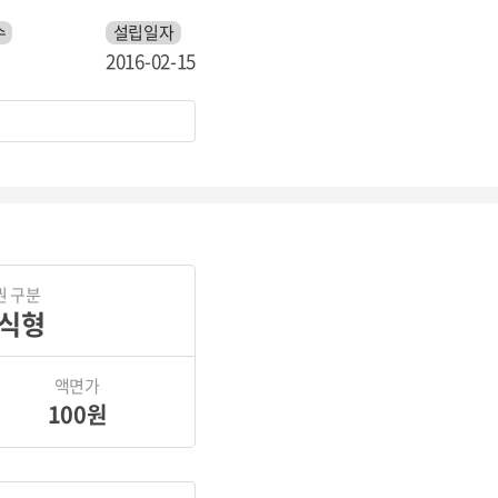
수
설립일자
2016-02-15
권 구분
식형
액면가
100원