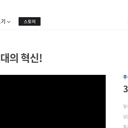
보기
스토어
대의 혁신!
주
달
남
투