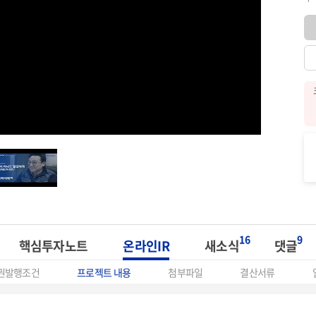
16
9
핵심투자노트
온라인IR
새소식
댓글
권발행조건
프로젝트 내용
첨부파일
결산서류