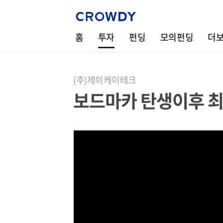
홈
투자
펀딩
모의펀딩
더
(주)제이케이테크
보드마카 탄생이후 최