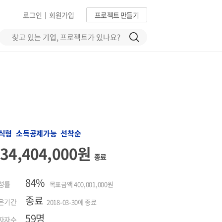
로그인
회원가입
프로젝트 만들기
|
식형 소득공제가능 선착순
334,404,000원
종료
84%
성률
목표금액 400,001,000원
종료
은기간
2018-03-30에 종료
59명
자자수