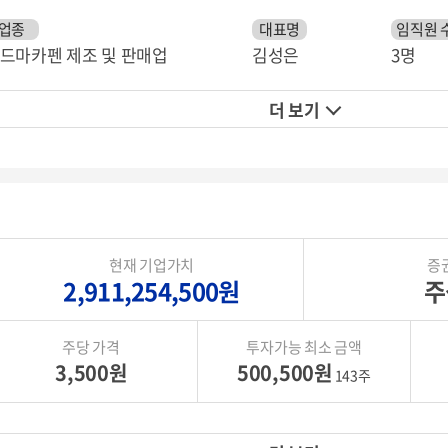
업종
대표명
임직원 
드마카펜 제조 및 판매업
김성은
3명
더 보기
현재 기업가치
증
2,911,254,500원
주
주당 가격
투자가능 최소 금액
3,500원
500,500원
143주