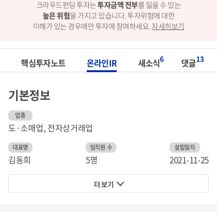
크라우드펀딩 투자는
투자금액 전부
를 잃을 수 있는
높은 위험
을 가지고 있습니다.
투자위험에 대한
이해가 있는 경우에만 투자에 참여하세요.
자세히보기
6
13
핵심투자노트
온라인IR
새소식
댓글
기본정보
업종
도·소매업, 전자상거래업
대표명
임직원 수
설립일자
김동희
5명
2021-11-25
더 보기