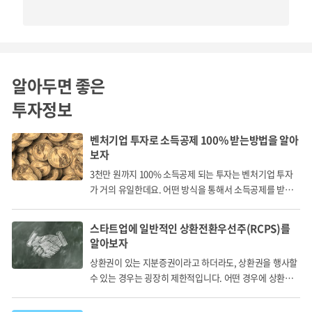
출처: 유튜브 채널 '씨엔티테크 전화성의 CNTV'
KH트레이더스(KH인터내셔널) 소개
알아두면 좋은
투자정보
벤처기업 투자로 소득공제 100% 받는방법을 알아
보자
사업 소개
3천만 원까지 100% 소득공제 되는 투자는 벤처기업 투자
가 거의 유일한데요. 어떤 방식을 통해서 소득공제를 받게
되는 걸까요?
국내 명품시장과
스타트업에 일반적인 상환전환우선주(RCPS)를
온라인 비중의 증가
알아보자
상환권이 있는 지분증권이라고 하더라도, 상환권을 행사할
국내 명품시장의 규모는 지속적으로 우상향 하였습니다. 대
수 있는 경우는 굉장히 제한적입니다. 어떤 경우에 상환권
한민국은 세계 7위, 연간 약 17조의 거대한 명품시장으로 지
을 행사할 수 있을까요?
난 COVID-19와 같은 경제 위축 시기에도 명품 소비는 역설적