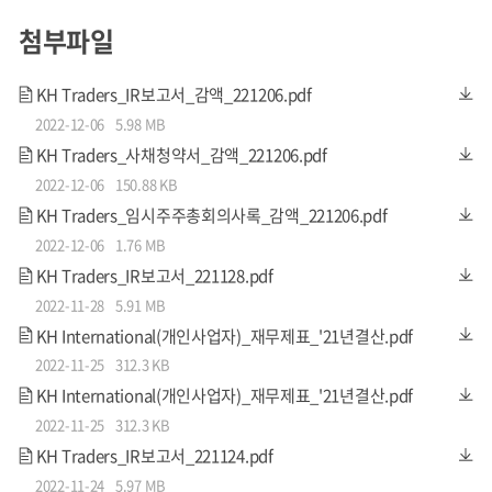
첨부파일
명품 비즈니스는 결국 누가 더 좋은 상품을 정·가품 이슈 없
이 소싱할 수 있는지가 성공의 키포인트입니다. KH트레이더
KH Traders_IR보고서_감액_221206.pdf
스는 이태리, 스위스 등 유럽 현지서 명품 브랜드의 판권을 가
2022-12-06
5.98 MB
진 40여 개 해외 공식 유통사(최상위 총판업체)와만 거래하며
KH Traders_사채청약서_감액_221206.pdf
검증된 정품 명품시계만을 취급합니다.
2022-12-06
150.88 KB
KH Traders_임시주주총회의사록_감액_221206.pdf
2022-12-06
1.76 MB
KH Traders_IR보고서_221128.pdf
2022-11-28
5.91 MB
KH International(개인사업자)_재무제표_'21년결산.pdf
2022-11-25
312.3 KB
KH International(개인사업자)_재무제표_'21년결산.pdf
2022-11-25
312.3 KB
KH Traders_IR보고서_221124.pdf
2022-11-24
5.97 MB