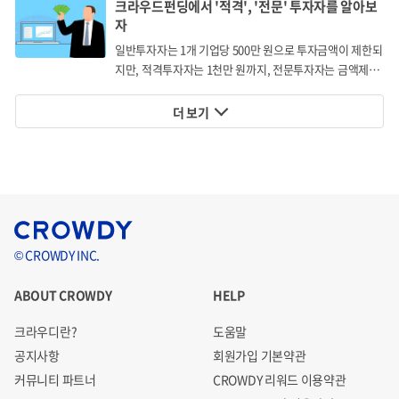
크라우드펀딩에서 '적격', '전문' 투자자를 알아보
자
으로 더욱 확대되어 왔습니다. 명품의 대한 수요가 과거에는
일반투자자는 1개 기업당 500만 원으로 투자금액이 제한되
40-50대 중심으로 형성되었다면, 이제는 20-30대까지 소비
지만, 적격투자자는 1천만 원까지, 전문투자자는 금액제한
의 주축으로 등장하여 이러한 시장의 성장세는 계속될 것으
없이 투자할 수 있습니다.
로 보고 있습니다.
더 보기
© CROWDY INC.
ABOUT CROWDY
HELP
크라우디란?
도움말
공지사항
회원가입 기본약관
커뮤니티 파트너
CROWDY 리워드 이용약관
국내 명품시장 규모(자료:유로모니터)