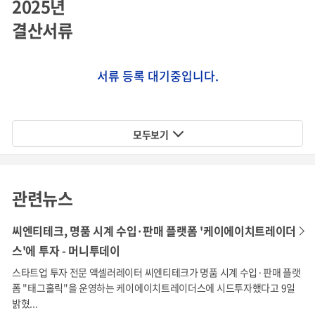
2025년
구매 고객들의 높은 신뢰도
결산서류
명품은 고관여 상품이며 특히나 온라인 시장에서는 구매 고
객들과의 신뢰 관계가 중요합니다. KH트레이더스는 지금까
서류 등록 대기중입니다.
지
누적 총 3,000건의 명품시계를 정·가품 이슈 없이 판매 완
료
하였으며, 그동안 구매한 고객들의 높은 만족도를 이끌어
냈습니다.
모두보기
관련뉴스
씨엔티테크, 명품 시계 수입·판매 플랫폼 '케이에이치트레이더
스'에 투자 - 머니투데이
출처: 태그홀릭 홈페이지
스타트업 투자 전문 액셀러레이터 씨엔티테크가 명품 시계 수입·판매 플랫
폼 "태그홀릭"을 운영하는 케이에이치트레이더스에 시드투자했다고 9일
밝혔...