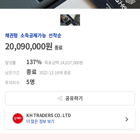
채권형 소득공제가능 선착순
20,090,000원
종료
137%
달성률
목표금액 14,637,000원
종료
남은기간
2022-12-16에 종료
5명
투자자수
공유하기
KH TRADERS CO. LTD
더 많은 정보 보기