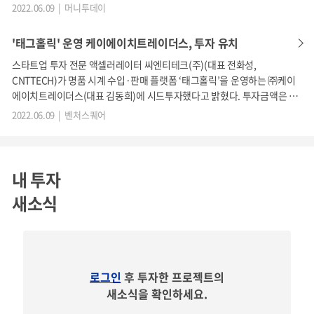
2022.06.09 | 머니투데이
투자포인트 4.
'태그홀릭' 운영 케이에이치트레이더스, 투자 유치
기관투자자 투자 유치
스타트업 투자 전문 액셀러레이터 씨엔티테크(주)(대표 전화성,
성장 가능성 인정받은 스타트업
CNTTECH)가 명품 시계 수입·판매 플랫폼 ‘태그홀릭’을 운영하는 ㈜케이
에이치트레이더스(대표 김동희)에 시드투자했다고 밝혔다. 투자금액은 비
KH트레이더스는 명품 소싱 능력과 명품시계 버티컬 플랫폼
공개다. 케이에이치트레이더스는 자사몰(태그홀릭), 네이버 스마트스토어,
2022.06.09 | 벤처스퀘어
으로의 성장 가능성을 인정받아 올해 4월 기관투자자(액셀러
레이터)인 씨엔티테크로부터 투자금을 유치하였습니다(
관련
내 투자
기사
).
새소식
로그인
후 투자한 프로젝트의
새소식을 확인하세요.