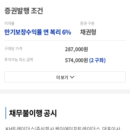
증권발행
조건
이자율
증권 구분
만기보장수익률 연 복리 6%
채권형
287,000원
구좌당 가격
574,000원
(2 구좌)
투자가능 최소 금액
더 보기
채무불이행 공시
KH트레이더스(주식회사 케이에이치트레이더스, 대표이사