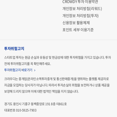
CROWDY 투자 이용약관
개인정보 처리방침(리워드)
개인정보 처리방침(투자)
신용정보 활용체제
온라인 명품시장도 꾸준히 성장하여 '21년 기준 약 1.7조 원의
포인트 세부 이용기준
규모이며, 이는 국내 전체 명품시장에서 약 10% 정도입니다.
오프라인 대비 명품 가격의 경쟁력과 모바일 커머스의 성장
으로 향후 명품시장에서의 온라인 비중은 지속적으로 증가할
투자위험고지
것으로 예상하고 있습니다.
스타트업 투자는 원금 손실과 유동성 및 현금성에 대한 투자위험을 가지고 있습니다.
투자
전에 투자위험고지를 꼭 확인해주세요.
투자위험고지 바로가기
크라우디는 중개업(온라인소액투자중개 및 통신판매중개)을 영위하는 플랫폼 제공자로
자금을 모집하는
당사자가 아닙니다. 따라서 투자손실의 위험을 보전하거나 상품 제공을
보장해 드리지 않으며 이에 대한 법적인
책임을 지지 않습니다.
경기도 용인시 기흥구 동백중앙로 191 8층 이861호
대표번호 010-5925-7903