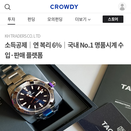
투자
펀딩
모의펀딩
더보기
스토어
KH TRADERS CO. LTD
소득공제｜연 복리 6%｜국내 No.1 명품시계 수
입·판매 플랫폼