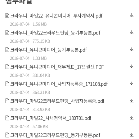
첨부파일
크라우디_마일22_유니콘미디어_투자계약서.pdf
2018-07-04
1.56 MB
액션의 끝을 기대하라!
크라우디_마일22크라우드펀딩_등기부등본.pdf
2018-07-04
775.15 KB
크라우디_유니콘미디어_등기부등본.pdf
2018-07-04
1.33 MB
크라우디_유니콘미디어_재무제표_17년결산.PDF
2018-07-04
331.04 KB
리얼맨몸, 카체이싱, 팀플레이, 대규모 총격전, 추격액션 등
크라우디_유니콘미디어_사업자등록증_171108.pdf
한단계 더 높은 스펙터클한 리얼 액션의 모든 것이 담긴 액션
2018-07-04
363.31 KB
종합선물세트
크라우디_마일22크라우드펀딩_사업자등록증.pdf
<트랜스포머>시리즈의 마크 월버그, 미드 <워킹 데드>의 걸
2018-07-04
313.93 KB
크라우디_마일22_사채청약서_180701.pdf
크러쉬 로렌 코핸, <더 레이드>시리즈로 할리우드까지 입성
2018-07-04
57.06 KB
한 액션 히어로 이코 우웨이스
,
UFC 여성 챔피언 론다 로우지
크라우디_마일22크라우드펀딩_등기부등본.pdf