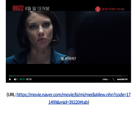
(URL:
https://movie.naver.com/movie/bi/mi/mediaView.nhn?code=17
1499&mid=39220#tab
)