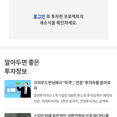
빵빵 터지는 시원시원한 볼거리!
로그인
후 투자한 프로젝트의
새소식을 확인하세요.
화려한 VFX효과와 CG효과는 물론 실제 콜롬비아의 수도인
알아두면 좋은
보고타 거리에서 진행된 대규모 로케이션 촬영, 드론을 사용
투자정보
한 고공 촬영, 도심 한복판에서 벌어지는 대규모 폭파 장면까
지 스케일이 다른 시원한 액션
크라우드펀딩에서 '적격', '전문' 투자자를 알아보
자
미드 <나르코스>에 이어 영화<마일22>까지 최근 할리우드
일반투자자는 1개 기업당 500만 원으로 투자금액이 제한되
의 새로운 촬영 로케이션으로 급부상한 보고타 촬영 현장에
지만, 적격투자자는 1천만 원까지, 전문투자자는 금액제한
없이 투자할 수 있습니다.
는 노벨평화상을 수상자이기도 한 콜롬비아의 현 대통령인
후안 마누엘 산토스 대통령이 직접 촬영장을 방문하며 화제
스타트업에 일반적인 상환전환우선주(RCPS)를