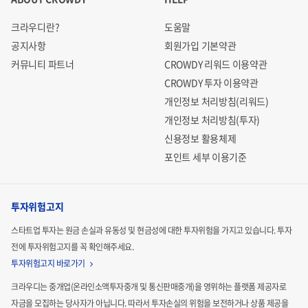
크라우디란?
도움말
공지사항
회원가입 기본약관
커뮤니티 파트너
CROWDY 리워드 이용약관
CROWDY 투자 이용약관
탄탄한 스토리로 완성도UP!
개인정보 처리방침(리워드)
개인정보 처리방침(투자)
북미 개봉 이전 후속편 제작을 알린
신용정보 활용체제
역대급 프로젝트
포인트 세부 이용기준
투자위험고지
스타트업 투자는 원금 손실과 유동성 및 현금성에 대한 투자위험을 가지고 있습니다.
투자
전에 투자위험고지를 꼭 확인해주세요.
투자위험고지 바로가기
아무도 상상하지 못한 강렬한 반전, 누구도 그 끝을 예측할 수
크라우디는 중개업(온라인소액투자중개 및 통신판매중개)을 영위하는 플랫폼 제공자로
없다!
자금을 모집하는
당사자가 아닙니다. 따라서 투자손실의 위험을 보전하거나 상품 제공을