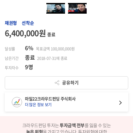
채권형 선착순
6,400,000원
종료
6%
달성률
목표금액 100,000,000원
종료
남은기간
2018-07-31에 종료
9명
투자자수
공유하기
마일22크라우드펀딩 주식회사
더 많은 정보 보기
크라우드펀딩 투자는
투자금액 전부
를 잃을 수 있는
높은 위험
을 가지고 있습니다.
투자위험에 대한