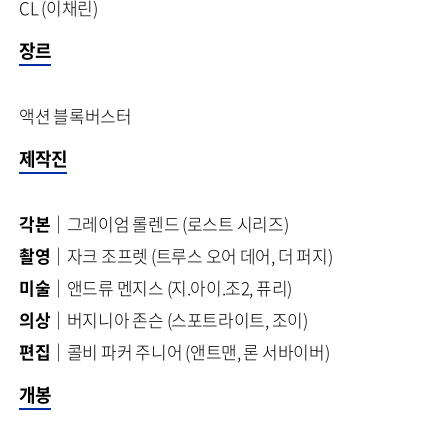
CL (이채린)
장르
액션 블록버스터
제작진
각본
│그레이엄 롤렌드 (로스트 시리즈)
촬영
│자크 조프렛 (트루스 오어 데어, 더 퍼지)
미술
│앤드류 멘지스 (지.아이.조2, 퓨리)
의상
│버지니아 존슨 (스포트라이트, 조이)
편집
│콜비 파커 주니어 (앤트맨, 론 서바이버)
개봉