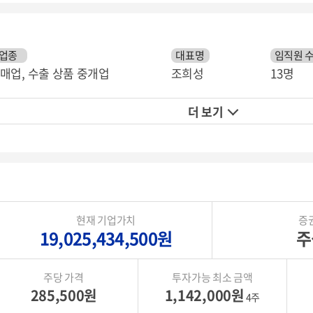
업종
대표명
임직원 
매업, 수출 상품 중개업
조희성
13명
더 보기
현재 기업가치
증
19,025,434,500원
주
주당 가격
투자가능 최소 금액
285,500원
1,142,000원
4주