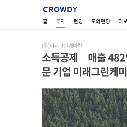
홈
투자
펀딩
모의펀딩
더
(주)미래그린케미칼
소득공제｜매출 48
문 기업 미래그린케