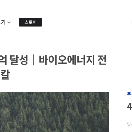
보기
스토어
2억 달성｜바이오에너지 전
미칼
주
달