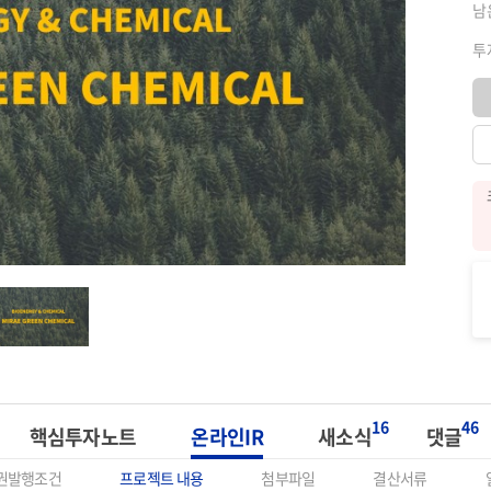
남
투
16
46
핵심투자노트
온라인IR
새소식
댓글
권발행조건
프로젝트 내용
첨부파일
결산서류