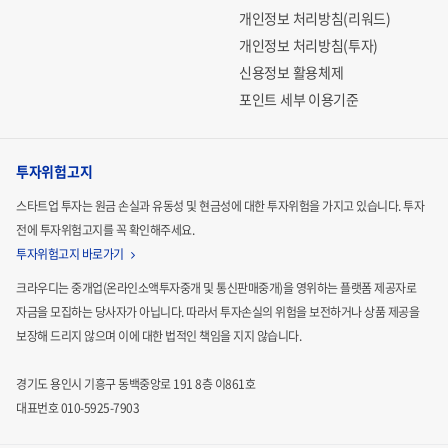
재활용한 재생에너지 연료. 석유와 천연가스보다 경제적인 친환경 에너지원
개인정보 처리방침(리워드)
개인정보 처리방침(투자)
신용정보 활용체제
포인트 세부 이용기준
3
투자위험고지
글로벌 RE100 이니셔티브와
스타트업 투자는 원금 손실과 유동성 및 현금성에 대한 투자위험을 가지고 있습니다.
투자
국내 바이오매스, 바이오-고형연료 시장 환경
전에 투자위험고지를 꼭 확인해주세요.
투자위험고지 바로가기
(1) 글로벌 기업 중심 재생에너지 사용 비중 확대
크라우디는 중개업(온라인소액투자중개 및 통신판매중개)을 영위하는 플랫폼 제공자로
RE100(Renewable Electricity 100%) 캠페인은 기업이 필요
자금을 모집하는
당사자가 아닙니다. 따라서 투자손실의 위험을 보전하거나 상품 제공을
한 전력량의 100%를 친환경 재생에너지원을 통해 발전된 전
보장해 드리지 않으며 이에 대한 법적인
책임을 지지 않습니다.
력으로 사용하겠다는, 글로벌 기업들이 자발적으로 참여하는
경기도 용인시 기흥구 동백중앙로 191 8층 이861호
환경 운동입니다. RE100 참여 기업은 재생에너지를 자체 생
대표번호 010-5925-7903
4)
산하고 부족한 소비전력은
재생에너지 공급인증서(REC)를