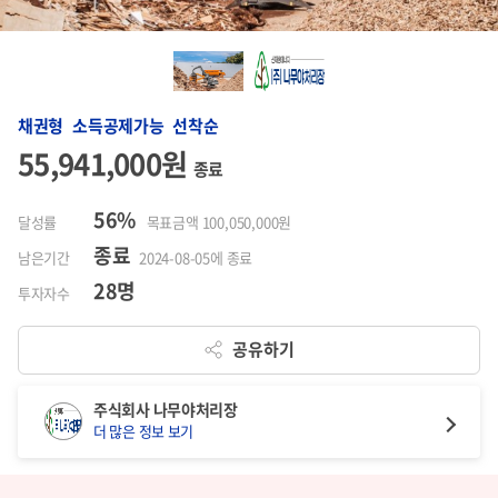
채권형 소득공제가능 선착순
55,941,000원
종료
56%
달성률
목표금액 100,050,000원
종료
남은기간
2024-08-05에 종료
28명
투자자수
공유하기
주식회사 나무야처리장
더 많은 정보 보기