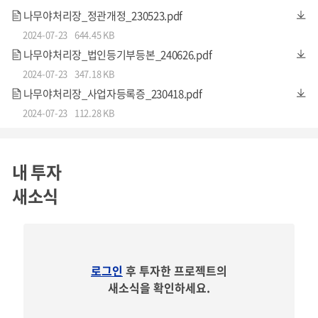
나무야처리장_정관개정_230523.pdf
2024-07-23
644.45 KB
나무야처리장_법인등기부등본_240626.pdf
출처:
Top two coal polluters each emit over triple the world average(Em
2024-07-23
347.18 KB
ber, 2023)
나무야처리장_사업자등록증_230418.pdf
2024-07-23
112.28 KB
기후위기가 고조되면서 탄소중립을 위한 국제사회의 대응
이 본격화되고, 우리나라도 2036년까지
석탄발전 비중을 1
내 투자
5% 이하로 낮출 것을 목표
로 하고 있습니다. 이러한 탈탄소
새소식
정책으로 친환경 및 신재생에너지 발전이 석탄화력발전의 대
안으로 떠오르면서,
바이오매스 연료
에 대한 관심이 확대되
고 있습니다.
로그인
후 투자한 프로젝트의
새소식을 확인하세요.