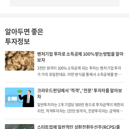
2
석탄 연료의 대안 바이오매스 연료?
바이오매스(Biomass)는 광합성으로 생성되는 모든 식물 자
알아두면 좋은
원을 말하며, 최근에는 톱밥, 볏짚부터 음식물쓰레기 및 하수
투자정보
슬러지, 축산분뇨에 이르기까지 산업활동에서 발생하는 유기
벤처기업 투자로 소득공제 100% 받는방법을 알아
성 폐자원을 모두 바이오매스 자원이라고 합니다.
보자
3천만 원까지 100% 소득공제 되는 투자는 벤처기업 투자
가 거의 유일한데요. 어떤 방식을 통해서 소득공제를 받게
되는 걸까요?
크라우드펀딩에서 '적격', '전문' 투자자를 알아보
자
일반투자자는 1개 기업당 500만 원으로 투자금액이 제한되
지만, 적격투자자는 1천만 원까지, 전문투자자는 금액제한
없이 투자할 수 있습니다.
스타트업에 일반적인 상환전환우선주(RCPS)를