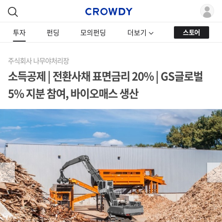
투자
펀딩
모의펀딩
더보기
스토어
주식회사 나무야처리장
소득공제 | 전환사채 표면금리 20% | GS글로벌
5% 지분 참여, 바이오매스 생산
Previous
Next