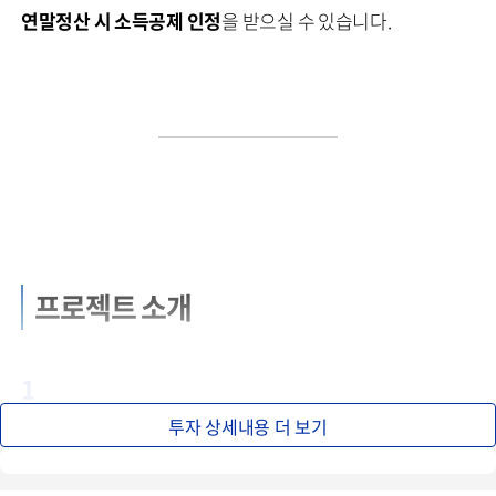
연말정산 시 소득공제 인정
을 받으실 수 있습니다.
프로젝트 소개
1
투자 상세내용 더 보기
국민 1인당 석탄발전량, 전세계 평균 3배!
'최악의 오염국가' 대한민국