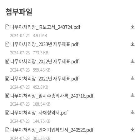
지난 2022년, 영국의 국제기후·에너지정책연구소 엠버(Em
첨부파일
ber)는 주요 20개국(G20) 중 한국은 호주와 함께 ‘최악의 오염
국’이라고 보고했습니다. 2022년 기준 한국의 1인당 석탄화
나무야처리장_IR보고서_240724.pdf
2024-07-24
3.91 MB
력발전 탄소배출량은 3.27톤으로, 전세계 평균치인 1.06톤에
나무야처리장_2023년 재무제표.pdf
비교하면
국민 1명당 3명 분의 이산화탄소를 배출하고 있는
2024-07-23
773.3 KB
셈
입니다.
나무야처리장_2022년 재무제표.pdf
2024-07-23
559.46 KB
나무야처리장_2021년 재무제표.pdf
2024-07-23
452.8 KB
나무야처리장_임시주총의사록_240716.pdf
2024-07-23
188.34 KB
나무야처리장_사채청약서.pdf
2024-07-23
144.75 KB
나무야처리장_벤처기업확인서_240529.pdf
2024-07-23
301.36 KB