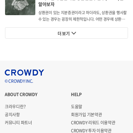
알아보자
상환권이 있는 지분증권이라고 하더라도, 상환권을 행사할
출처: GS EPS 공식 홈페이지
수 있는 경우는 굉장히 제한적입니다. 어떤 경우에 상환권
을 행사할 수 있을까요?
바이오매스는 연료 사용 과정에서 발생하는 이산화탄소가
더 보기
식물의 광합성으로 흡수되고 바이오매스로 환원되어 탄소 순
환이 이루어져 지구온난화에 미치는 영향을 감소시키는 친환
경 에너지원입니다. ㈜나무야처리장은 다양한 바이오매스
1)
2)
중에서
폐목재와
임목폐기물을 에너지원으로 활용하는
3)
바이오-고형연료(Bio-SRF)와
우드칩
을 생산하고 있습니
© CROWDY INC.
다.
ABOUT CROWDY
HELP
1) 벌목 등 산림작업의 과정에서 발생하는 잔재물
크라우디란?
도움말
2) Bio-SRF(Bio-Solid Refuse Fuel),
폐목재류로 농업·초본류 폐기물, 식물성
공지사항
회원가입 기본약관
잔재물 등 바이오매스 폐기물로 제조된 고형 연료
커뮤니티 파트너
CROWDY 리워드 이용약관
3) 우드칩(Woodchip), 생활·건축 폐목재나 사용이 어려운 나무 등을 칩 형태로
CROWDY 투자 이용약관