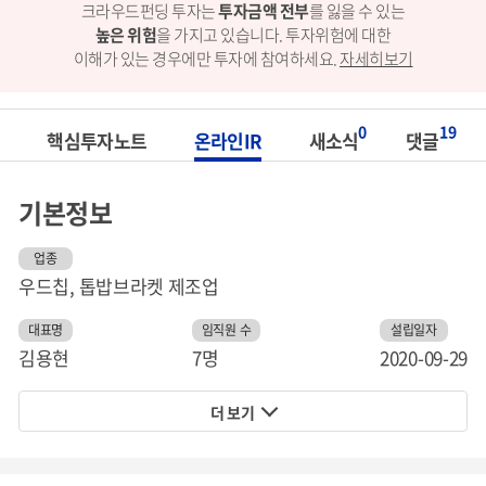
크라우드펀딩 투자는
투자금액 전부
를 잃을 수 있는
높은 위험
을 가지고 있습니다.
투자위험에 대한
이해가 있는 경우에만 투자에 참여하세요.
자세히보기
0
19
핵심투자노트
온라인IR
새소식
댓글
기본정보
업종
우드칩, 톱밥브라켓 제조업
대표명
임직원 수
설립일자
김용현
7명
2020-09-29
더 보기