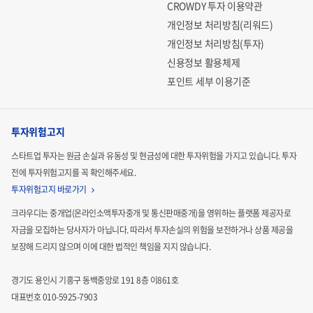
CROWDY 투자 이용약관
수한 자기센서를 개발 및 양산에 성공시키더라도, 본 기술
개인정보 처리방침(리워드)
과 센서의 접목을 필요로하는 제품의 대중화가 확산되지
개인정보 처리방침(투자)
않는 경우 사업 확장의 어려움을 겪을 수 있습니다.
신용정보 활용체제
포인트 세부 이용기준
[회사위험]
투자위험고지
당사는 향후 2년 내 자기센서 제품에 대한 수요기업 양산
스타트업 투자는 원금 손실과 유동성 및 현금성에 대한 투자위험을 가지고 있습니다.
투자
전에 투자위험고지를 꼭 확인해주세요.
승인 및 제품군 확대를 위하여 양산공정 확립과 수요기업
투자위험고지 바로가기
을 확보해나갈 예정입니다. 다만, 계획한 기간 내 최종양산
크라우디는 중개업(온라인소액투자중개 및 통신판매중개)을 영위하는 플랫폼 제공자로
승인을 득하지 못하는 경우 목표한 양산 매출 달성에 어려
자금을 모집하는
당사자가 아닙니다. 따라서 투자손실의 위험을 보전하거나 상품 제공을
움을 겪을 수 있습니다.
보장해 드리지 않으며 이에 대한 법적인
책임을 지지 않습니다.
경기도 용인시 기흥구 동백중앙로 191 8층 이861호
대표번호 010-5925-7903
[기타위험]