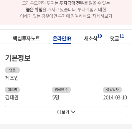
크라우드펀딩 투자는
투자금액 전부
를 잃을 수 있는
높은 위험
을 가지고 있습니다.
투자위험에 대한
이해가 있는 경우에만 투자에 참여하세요.
자세히보기
19
11
핵심투자노트
온라인IR
새소식
댓글
기본정보
업종
제조업
대표명
임직원 수
설립일자
김태완
5명
2014-03-10
더 보기