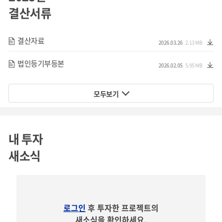
업을 진행하고 있습니다.
결산서류
아울러, 기존 제품의 단점 및 한계를 극복한 우수한 특성과 수
결산자료
요기업의 제조원가절감에 크게 기여할 수 있는 가격경쟁력을
2026.03.26
2.13 MB
기반으로 최초 양산 매출 달성이후 다양한 제품군으로의 확
법인등기부등본
2026.02.05
5.95 MB
대적용 및 세계시장 진출을 통해 목표하는 기간내 IPO를 계획
하고 있습니다.
모두보기
내 투자
새소식
크라우드펀딩
자금사용용도
로그인
후 투자한 프로젝트의
새소식을 확인하세요.
현재까지 자체 확보한 기술을 적용한 홀센서 제품에 대한 준