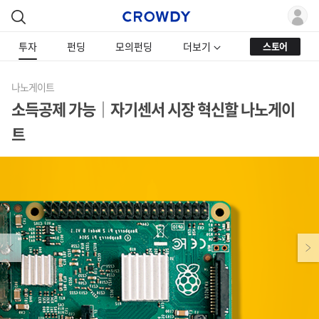
투자
펀딩
모의펀딩
더보기
스토어
나노게이트
소득공제 가능｜자기센서 시장 혁신할 나노게이
트
Previous
Next