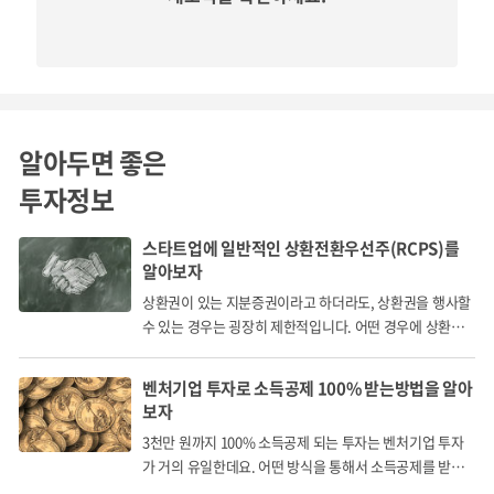
양산 공정을 확립하였으며, 해당 공정을 적용한 제품에 대한
특성 검증까지 완료하였습니다. 이번 크라우드펀딩을 통해
확보하는 투자금은
향후 2년내 해당 제품에 대한 수요기업 양
산 승인 및 제품군 확대를 위한 양산공정 확립과 수요기업 대
알아두면 좋은
응에 활용 예정
입니다.
투자정보
스타트업에 일반적인 상환전환우선주(RCPS)를
알아보자
상환권이 있는 지분증권이라고 하더라도, 상환권을 행사할
기업가치산정근거
수 있는 경우는 굉장히 제한적입니다. 어떤 경우에 상환권
(Pre 3,500,004,304원)
을 행사할 수 있을까요?
벤처기업 투자로 소득공제 100% 받는방법을 알아
보자
금번 크라우드펀딩 진행 시 기업가치(Pre-money Valuation)
3천만 원까지 100% 소득공제 되는 투자는 벤처기업 투자
는 현재 투자라운드에서 기관 투자자가 투자 검토 중인 기업
가 거의 유일한데요. 어떤 방식을 통해서 소득공제를 받게
가치인 3,500,004,304원(삼십오억사천삼백사원)으로 결정하
되는 걸까요?