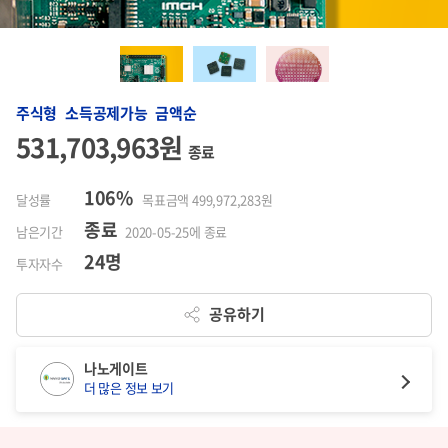
주식형 소득공제가능 금액순
531,703,963원
종료
106%
달성률
목표금액 499,972,283원
종료
남은기간
2020-05-25에 종료
24명
투자자수
공유하기
나노게이트
더 많은 정보 보기