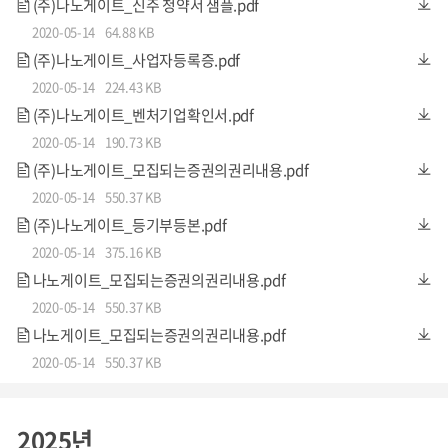
(주)나노게이트_신주 청약서 샘플.pdf
2020-05-14
64.88 KB
(주)나노게이트_사업자등록증.pdf
2020-05-14
224.43 KB
(주)나노게이트_벤처기업확인서.pdf
2020-05-14
190.73 KB
(주)나노게이트_모집되는증권의권리내용.pdf
2020-05-14
550.37 KB
(주)나노게이트_등기부등본.pdf
투자회수전략
2020-05-14
375.16 KB
나노게이트_모집되는증권의권리내용.pdf
나노게이트는 크라우드펀딩 성공이후 5년 내 코스닥 상장을
2020-05-14
550.37 KB
목표로 하고 있습니다. 복수의 수요기업에서 나노게이트 개
나노게이트_모집되는증권의권리내용.pdf
발 센서 적용을 희망하고 있으며, 준양산 수준의 제품 제조공
2020-05-14
550.37 KB
정과 특성에 대한 검증이 완료된 상황인 만큼 2년내 최종양산
승인(고객사의 승인)을 득하기 위해 수요기업들과 긴밀히 협
2025년