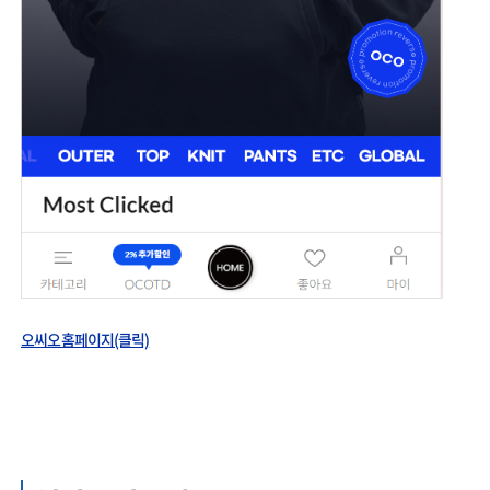
오씨오 홈페이지(클릭)