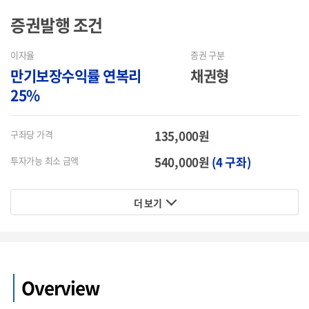
증권발행
조건
이자율
증권 구분
만기보장수익률 연복리
채권형
25%
135,000원
구좌당 가격
540,000원
(4 구좌)
투자가능 최소 금액
더 보기
Overview