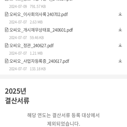
다. (증권사마다 전환요청 가능시간은 다르나 보통 오전 중에
2024-07-09
791.57 KB
오씨오_이사회의사록 240702.pdf
가능합니다)
2024-07-07
2.63 MB
오씨오_개시재무상태표_240601.pdf
4. 전환조건
2024-07-07
59.46 KB
오씨오_정관_240627.pdf
금번 전환사채의
1주당 전환가액은 금 135,000원
(일십삼만
2024-07-07
1.21 MB
오천 원) 입니다. 이는
현재
(24.07.10기준)
발행주식 수 200,0
오씨오_사업자등록증_240617.pdf
00주
를 기준으로 기업가치를 계산하면
27,000,000,000
2024-07-07
133.18 KB
원
(이백칠십억 원, 200,000주 X 135,000 원) 입니다.
2025년
상세한 내용은 첨부파일의
결산서류
'사채청약서'를 확인 부탁드립니다.
해당 연도는 결산서류 등록 대상에서
제외되었습니다.