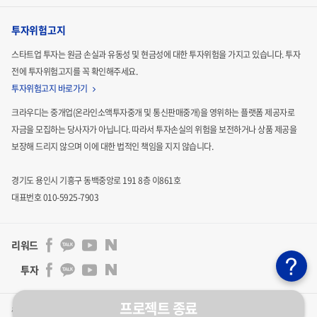
니다. 이렇다보니, 매출규모가 큰 브랜드라고 하더라도
무신
투자위험고지
사의 정책의 변화로 언제든지 매출이 급감할 수 있는 리스크
에 노출되어 있습니다. 같은 매출을 하더라도 유통 분산에 대
스타트업 투자는 원금 손실과 유동성 및 현금성에 대한 투자위험을 가지고 있습니다.
투자
전에 투자위험고지를 꼭 확인해주세요.
한 욕구가 넘치는데, 그동안은 무신사 외에 대안이 없었습니
투자위험고지 바로가기
다.
크라우디는 중개업(온라인소액투자중개 및 통신판매중개)을 영위하는 플랫폼 제공자로
자금을 모집하는
당사자가 아닙니다. 따라서 투자손실의 위험을 보전하거나 상품 제공을
보장해 드리지 않으며 이에 대한 법적인
책임을 지지 않습니다.
경기도 용인시 기흥구 동백중앙로 191 8층 이861호
대표번호 010-5925-7903
리워드
투자
프로젝트 종료
주식회사 크라우디 | 통신판매업신고 : 2024-용인기흥-3011호 | 사업자등록번호 : 841-86-00201 | 대표자 :