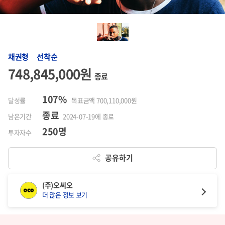
채권형 선착순
748,845,000원
종료
107%
달성률
목표금액 700,110,000원
종료
남은기간
2024-07-19에 종료
250명
투자자수
공유하기
(주)오씨오
더 많은 정보 보기