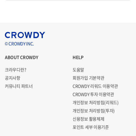
남성 패션 브랜드는 수천
개에
달합니다. 온라인 남성 패션 시
장 규모는 4조 원 내외에 이르며, 향후 지속적으로 성장할 것
으로 기대하고 있습니다.
현재 이 수천개의 브랜드들이 갈곳은 자사 쇼핑몰 혹은 패션
© CROWDY INC.
플랫폼인 무신사 밖에 없습니다.
작은 규모의 실력있는 브랜
ABOUT CROWDY
HELP
드들은 좋은 구좌에 본인의 제품을 노출시키가 극히 힘듭니
다.
크라우디란?
도움말
공지사항
회원가입 기본약관
커뮤니티 파트너
CROWDY 리워드 이용약관
대형 브랜드의 걱정
CROWDY 투자 이용약관
'무신사' 독점 판매
개인정보 처리방침(리워드)
개인정보 처리방침(투자)
연 매출 100억 원이 넘어가는 많은 브랜드의 걱정은 무신사
신용정보 활용체제
매출점유가 너무 높다는 점입니다.
무신사는 전략 브랜드들
포인트 세부 이용기준
과 파트너십 계약 등을 활용해 독점적 권리를 확보하고 있습