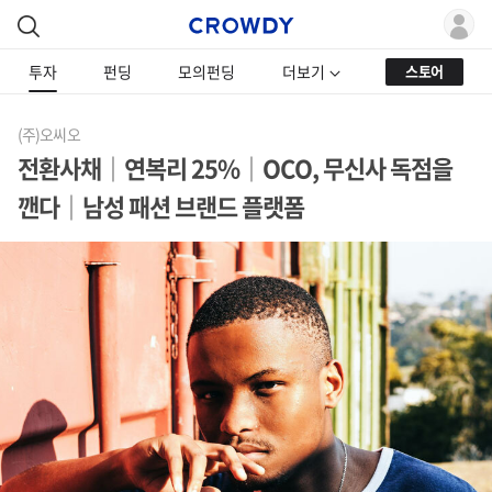
투자
펀딩
모의펀딩
더보기
스토어
(주)오씨오
전환사채│연복리 25%│OCO, 무신사 독점을
깬다│남성 패션 브랜드 플랫폼