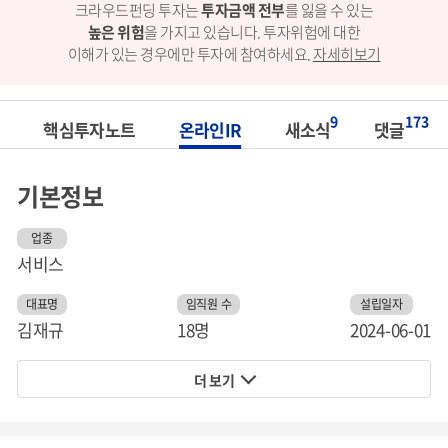
크라우드펀딩 투자는
투자금액 전부
를 잃을 수 있는
높은 위험
을 가지고 있습니다.
투자위험에 대한
이해가 있는 경우에만 투자에 참여하세요.
자세히보기
9
173
핵심투자노트
온라인IR
새소식
댓글
기본정보
업종
서비스
대표명
임직원 수
설립일자
김재규
18명
2024-06-01
더 보기