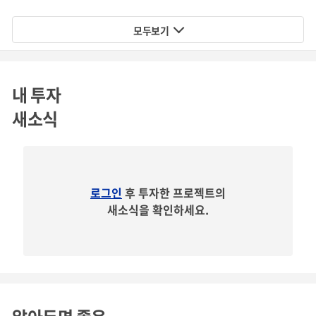
모두보기
연혁
2020.01
내 투자
'OCO' Grand open, (주)비제바노 OCO 사업부
새소식
2024.06
(주)오씨오 법인 독립, (주)비제바노에서 물적분할
*참고. 현재 (주)오씨오의 지분은 (주)비제바노가 100% 소유하고 있습니다. 향
후 (주)오씨오 법인은 독립적이고 공격적인 외부 투자유치를 통해 스타트업의 성
로그인
후 투자한 프로젝트의
장 프로토콜을 따르고자 합니다. 궁극적으로 (주)오씨오 법인의 IPO를 목표로 합
새소식을 확인하세요.
니다.