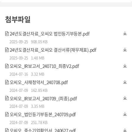
2. 조기상환청구권(Put-Option)
첨부파일
투자자는
만기 5년이 되지 않았더라도 아래 표에 따라
투자금
액의 전부, 혹은 일부에 대해
조기상환청구권을 행사
할 수 있
24년도결산자료_오씨오 법인등기부등본.pdf
습니다.
청구기간에
본인의 증권사를 통해 신청
할수 있습니
2025-09-25
908.05 KB
다.
24년도결산자료_오씨오 결산서류(재무제표).pdf
2025-09-25
1.48 MB
오씨오_IR보고서_240710_최종V2.pdf
2024-07-16
3.32 MB
오씨오_사채청약서_240708.pdf
2024-07-09
162.85 KB
3. 전환/상환 방법
오씨오_IR보고서_240709_(최종).pdf
2024-07-09
3.35 MB
전환사채는
만기에 등록하신 증권계좌로 상환
이 됩니다. 만
오씨오_법인등기부등본_240709.pdf
약
원금상환이 아닌 주식으로 전환을 원하시는 경우 [29.06.
2024-07-09
251.78 KB
01-29.06.30]에
본인의 증권사에 전환요청
을 하시면 됩니
오씨오_중소기업확인서_240627.pdf