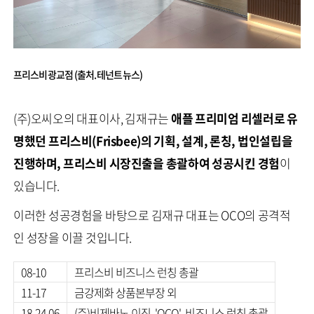
프리스비 광교점 (출처. 테넌트 뉴스)
(주)오씨오의 대표이사, 김재규는
애플 프리미엄 리셀러로 유
명했던
프리스비(Frisbee)의 기획, 설계, 론칭, 법인설립을
진행하며, 프리스비 시장진출을 총괄하여 성공시킨 경험
이
있습니다.
이러한 성공경험을 바탕으로 김재규 대표는 OCO의 공격적
인 성장을 이끌 것입니다.
08-10
프리스비 비즈니스 런칭 총괄
11-17
금강제화 상품본부장 외
18-24.06
(주)비제바노 이직, 'OCO' 비즈니스 런칭 총괄