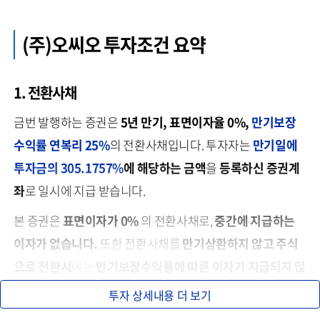
(주)오씨오 투자조건 요약
1. 전환사채
금번 발행하는 증권은
5년 만기, 표면이자율 0%,
만기보장
수익률 연복리 25%
의 전환사채입니다. 투자자는
만기일에
투자금의
305.1757%
에 해당하는 금액
을
등록하신 증권계
좌
로 일시에 지급 받습니다.
본 증권은
표면이자가 0%
의 전환사채로,
중간에 지급하는
이자가 없습니다.
또한 전환사채를
만기상환하지 않고
주식
으로 전환시
에는
만기보장수익률에 따른 이자가 지급되지 않
습니다.
투자 상세내용 더 보기