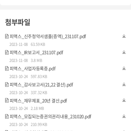
암보다 두려운 질환은 무엇일까?
첨부파일
2019년 문화체육관광부와 보건복지부에서는 '가장 두려운
피맥스_신주청약서샘플(증액)_231107.pdf
2023-11-08
63.59 KB
질환'이라는 제목의 설문조사를 하였습니다. 많은 사람이 대
피맥스_IR보고서_231107.pdf
한민국 국민 사망 원인 1위인 '암' 일거라 예상했지만, 놀랍게
2023-11-08
3.8 MB
도 암은 꽤나 큰 차이로 2등을 기록하였습니다. 그럼 이렇게
피맥스_사업자등록증.pdf
압도적으로 1등을 한 질환은 무엇일까요?
2023-10-24
597.83 KB
피맥스_감사보고서(21,22 결산).pdf
2023-10-24
337.32 KB
피맥스_재무제표_20년 결산.pdf
2023-10-24
2.18 MB
피맥스_모집되는증권의권리내용_231020.pdf
2023-10-24
210.99 KB