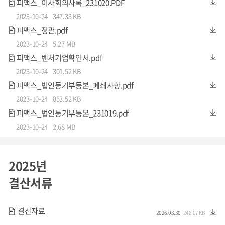
피맥스_이사회의사록_231020.PDF
2023-10-24
347.33 KB
피맥스_정관.pdf
2023-10-24
5.27 MB
피맥스_벤처기업확인서.pdf
약 46% 응답자가 치매를 가장 두려운 질환으로 선택했다
2023-10-24
301.52 KB
(출처: '가장 두려운 질환' 조사, 문화체육관광부/보건복지부 2019)
피맥스_법인등기부등본_폐쇄사항.pdf
2023-10-24
853.52 KB
피맥스_법인등기부등본_231019.pdf
2023-10-24
2.68 MB
압도적으로 1위를 기록한 질환은 바로 '치매'였습니다. 치매
는 단순히 고통스러울 뿐만 아니라 가장 가까운 사람에게 고
2025년
통과 상처를 주기도 하고 때로는 인간으로서의 존엄성을 해
결산서류
치기 때문에 '가장 슬픈 질병'이라고도 불리웁니다.
결산자료
2026.03.30
248.07 KB