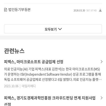
법인등기부등본
2026.03.30
587.67 KB
모두보기
관련뉴스
지속적으로 증가하는 치매 환자
피맥스, 마이크로소프트 공급업체 선정
(출처: 보건복지부, 통계청 2022)
의료 인공지능(AI) 기업 피맥스(대표 김한석)는 한국 마이크로소프트(MS)
가 운영하는 ISV(Independent Software Vendor) 성공 프로그램을 통해
독립 소프트웨어 공급업체로 선정됐다고 6일 밝혔다.의료 인공지능 플랫폼
을 마이크로소프트 공식 글로벌 마켓플레이스에 올리는 국내 최초 사례다.
2023.10.06 | 데일리메디
피맥스가 선정된 마이크로소프트 ISV 성공 프로그램은 국내 소프트웨어 개
안타까운 사실은 국내에 고령화가 급격하게 진행되면서 치매
발사 글로벌 시장 진출과 비즈니스 성장을 돕는 프로그램이다.해당 프로그
피맥스, 경기도경제과학진흥원 크라우드펀딩 연계 지원사업
환자도 빠르게 증가한다는 사실입니다. 2021년만 봐도 65세
램에 선정된 피맥스는 앞으로 6~8개월간 마이크로소프트 공식 마켓플레이
선정
이상 치매 환자 수는 약 89만 명으로 전체 65세 노인 인구(8,5
스에 B2B 제…