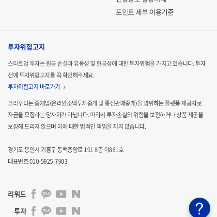
포인트 세부 이용기준
노인에게 20~30분이 소요되는 뇌 MRI 촬영은
너무나도 버거운 버거운 일이다
투자위험고지
스타트업 투자는 원금 손실과 유동성 및 현금성에 대한 투자위험을 가지고 있습니다.
투자
전에 투자위험고지를 꼭 확인해주세요.
하지만 우리는 비용, 번거로움, 두려움이라는 현실적인 문제
투자위험고지 바로가기
에 부딪혀 주기적인 뇌 검사의 어려움을 겪습니다. MRI 촬영
크라우디는 중개업(온라인소액투자중개 및 통신판매중개)을 영위하는 플랫폼 제공자로
비용이 부담이 될 뿐만 아니라 한 번 촬영하고 결과를 기다리
자금을 모집하는
당사자가 아닙니다. 따라서 투자손실의 위험을 보전하거나 상품 제공을
보장해 드리지 않으며 이에 대한 법적인
책임을 지지 않습니다.
기 까지 너무 오랜시간이 소요됩니다. 더욱이 내 머리를 엄청
난 소음이 나는 기계 속에서 수십분을 버텨야 한다는 건 나이
경기도 용인시 기흥구 동백중앙로 191 8층 이861호
가 많은 노인일수록 쉽게 시도하기가 어렵습니다.
대표번호 010-5925-7903
리워드
투자