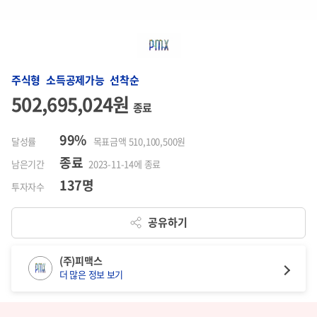
주식형 소득공제가능 선착순
502,695,024원
종료
99%
달성률
목표금액 510,100,500원
종료
남은기간
2023-11-14에 종료
137명
투자자수
공유하기
(주)피맥스
더 많은 정보 보기