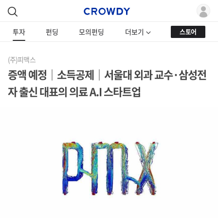
투자
펀딩
모의펀딩
더보기
스토어
(주)피맥스
증액 예정｜소득공제｜서울대 외과 교수·삼성전
자 출신 대표의 의료 A.I 스타트업