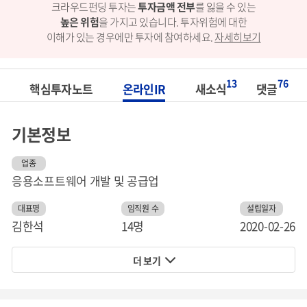
크라우드펀딩 투자는
투자금액 전부
를 잃을 수 있는
높은 위험
을 가지고 있습니다.
투자위험에 대한
이해가 있는 경우에만 투자에 참여하세요.
자세히보기
13
76
핵심투자노트
온라인IR
새소식
댓글
기본정보
업종
응용소프트웨어 개발 및 공급업
대표명
임직원 수
설립일자
김한석
14명
2020-02-26
더 보기