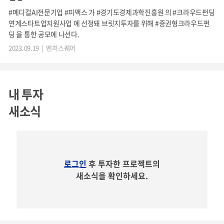
#메디컬AI전문기업 #피맥스 가 #경기도경제과학진흥원 의 #크라우드펀딩
77,830, 21년 기준)의 10%가 넘는 비율이며, 이 비율과 절대
연계스타트업지원사업 에 선정돼 브릿지투자를 위해 #증권형크라우드펀
적인 수는 지속적으로 상승하고 있는 추세입니다.
딩 을 통한 공모에 나선다.
2023.09.19 | 벤처스퀘어
내 투자
새소식
이미 대한민국 노인 인구 10명 중 1명 이상이 치매 환자이다
로그인
후 투자한 프로젝트의
새소식을 확인하세요.