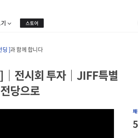
보기
스토어
딩 ]
과 함께 합니다
%]｜전시회 투자｜JIFF특별
의전당으로
채