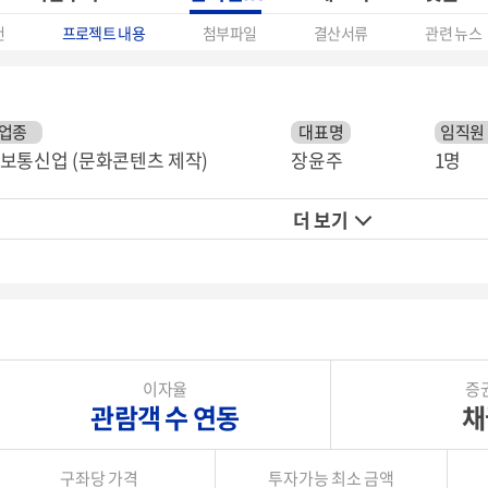
건
프로젝트 내용
첨부파일
결산서류
관련 뉴스
업종
대표명
임직원
보통신업 (문화콘텐츠 제작)
장윤주
1명
더 보기
이자율
증
관람객 수 연동
채
구좌당 가격
투자가능 최소 금액