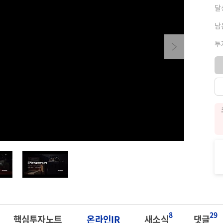
달
남
투
Next
8
29
핵심투자노트
온라인IR
새소식
댓글