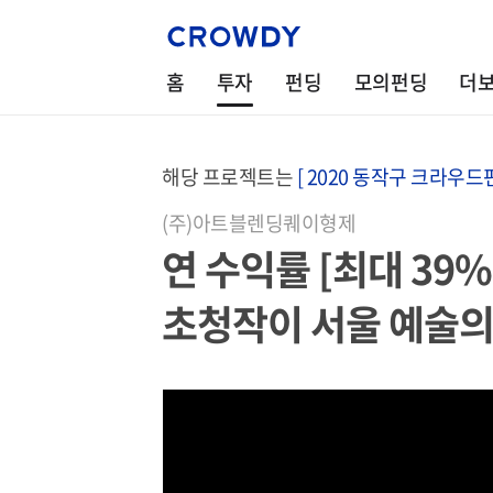
홈
투자
펀딩
모의펀딩
더
해당 프로젝트는
[ 2020 동작구 크라우드펀
(주)아트블렌딩퀘이형제
연 수익률 [최대 39
초청작이 서울 예술