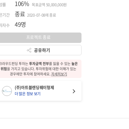
106%
성률
목표금액 50,000,000원
종료
은기간
2020-07-08에 종료
49명
자자수
프로젝트 종료
공유하기
크라우드펀딩 투자는
투자금액 전부
를 잃을 수 있는
높은
위험
을 가지고 있습니다.
투자위험에 대한
이해가 있는
경우에만 투자에 참여하세요.
자세히보기
(주)아트블렌딩퀘이형제
더 많은 정보 보기