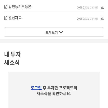
법인등기부등본
2026.03.31
2.63 MB
결산자료
2026.03.31
2.84 MB
최근 자율주행 기술이 휠체어에 적용되면서 보행약자의 이
모두보기
동성을 향상시키려는 연구가 활발히 진행되고 있습니다. 하
지만 현재 개발된 자율주행 휠체어는 실험실 수준에 머물러
있으며, 실사용 환경에서 해결해야 할 기술적 한계가 많습니
내 투자
다.
새소식
예를 들어, 지하주차장이나 복잡한 실내 공간에서 절대 위치
를 정확히 인식하는 데 어려움이 있으며, 장애물 회피 능력이
부족해 실외 환경에서 원활한 주행이 어렵습니다. 또한, 소비
로그인
후 투자한 프로젝트의
전력이 과다하여 배터리 지속 시간이 짧고, 자동 충전 시스템
새소식을 확인하세요.
이 없어 수동으로 충전해야 하는 불편함도 있습니다. 현재 허
가를 받은 일부 자율주행 휠체어도 여전히 제한적인 공간에