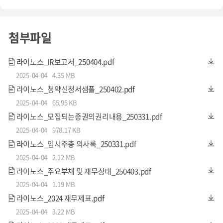
첨부파일
라이노스_IR보고서_250404.pdf
2025-04-04
4.35 MB
라이노스_청약신청서샘플_250402.pdf
2025-04-04
65.95 KB
라이노스_모집되는증권의권리내용_250331.pdf
2025-04-04
978.17 KB
라이노스_임시주총 의사록_250331.pdf
2025-04-04
2.12 MB
기존 전동 휠체어는 이동 편의성을 높였지만, 여전히 안전성
라이노스_주요부채 및 재무상태_250403.pdf
과 운행 효율성 측면에서 많은 한계를 가지고 있습니다. 전동
2025-04-04
1.19 MB
휠체어에는 자동 제동 장치가 없어 엘리베이터 문 앞이나 계
라이노스_2024 재무제표.pdf
단에서 추락 사고가 발생할 위험이 큽니다. 또한, 속도 조절이
2025-04-04
3.22 MB