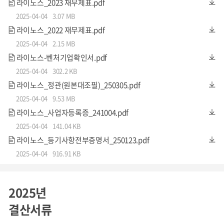
나 자동 정지 기능이 없어 장애물과의 충돌 사고가 빈번하게
라이노스_2023 재무제표.pdf
일어나며, 휠체어 무게가 100kg 이상으로 사고 발생 시 승객
2025-04-04
3.07 MB
라이노스_2022 재무제표.pdf
뿐만 아니라 주변 보행자에게도 큰 위협이 됩니다.
2025-04-04
2.15 MB
특히, 후방 운전 기능이 없어 보호자나 이송 요원이 직접 밀
라이노스-벤처기업확인서.pdf
어줘야 하는 불편함도 존재합니다. 더욱이, 고령 이용자의 경
2025-04-04
302.2 KB
우 인지능력이 저하된 상태에서 조작하는 경우가 많아, 조작
라이노스_정관(원본대조필)_250305.pdf
2025-04-04
9.53 MB
실수로 인한 사고 위험이 더욱 높아지고 있습니다. 기존 전동
라이노스_사업자등록증_241004.pdf
휠체어는 이러한 문제를 해결하지 못한 채 보행약자의 이동
2025-04-04
141.04 KB
안전을 완전히 보장하지 못하고 있습니다.
라이노스_등기사항전부증명서_250123.pdf
2025-04-04
916.91 KB
실험실 수준에 머무르고 있는
자율주행 휠체어
2025년
결산서류