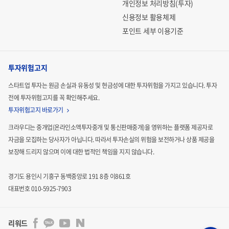
개인정보 처리방침(투자)
신용정보 활용체제
포인트 세부 이용기준
투자위험고지
스타트업 투자는 원금 손실과 유동성 및 현금성에 대한 투자위험을 가지고 있습니다.
투자
전에 투자위험고지를 꼭 확인해주세요.
투자위험고지 바로가기
1. 실생활에서 사용할 수 있는 자율주행 기능
크라우디는 중개업(온라인소액투자중개 및 통신판매중개)을 영위하는 플랫폼 제공자로
자금을 모집하는
당사자가 아닙니다. 따라서 투자손실의 위험을 보전하거나 상품 제공을
기존 자율주행 휠체어는 연구실 수준에 머물러 있어 실제로
보장해 드리지 않으며 이에 대한 법적인
책임을 지지 않습니다.
사용하기 어려웠습니다. 우리는
LiDAR(Light Detection a
nd Ranging), 3D 거리 감지 센서(dToF)와 인공지능 기술
경기도 용인시 기흥구 동백중앙로 191 8층 이861호
대표번호 010-5925-7903
을 적용해,
사용자가 목적지만 설정하면 스스로 이동하는 자
율주행 휠체어
를 만들었습니다. 또한, 병원이나 공항처럼 많
리워드
은 휠체어가 필요한 곳에서는
멀리 떨어진 곳에서도 휠체어