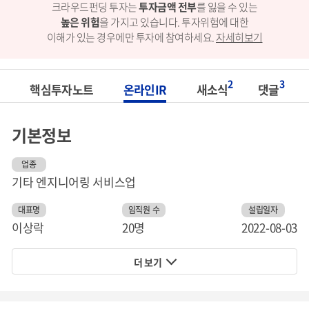
크라우드펀딩 투자는
투자금액 전부
를 잃을 수 있는
높은 위험
을 가지고 있습니다.
투자위험에 대한
이해가 있는 경우에만 투자에 참여하세요.
자세히보기
2
3
핵심투자노트
온라인IR
새소식
댓글
기본정보
업종
기타 엔지니어링 서비스업
대표명
임직원 수
설립일자
이상락
20명
2022-08-03
더 보기