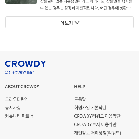
상환권이 있는 지분증권이라고 하더라도, 상환권을 행사할
수 있는 경우는 굉장히 제한적입니다. 어떤 경우에 상환권
을 행사할 수 있을까요?
더 보기
사람에게 이동의 원활함은 단순한 편의가 아니라, 삶의 방식
© CROWDY INC.
을 결정하는 중요한 요소입니다. 우리는 기존 휠체어의 한계
를 뛰어넘어, 안전하고 스마트한 이동을 제공하는
자율주행
ABOUT CROWDY
HELP
스마트 휠체어로봇 ‘휠리체어’
를 개발했습니다. 휠리체어는
크라우디란?
도움말
누구나 자유롭게 이동할 수 있도록 돕는 혁신적인 모빌리티
공지사항
회원가입 기본약관
솔루션입니다.
커뮤니티 파트너
CROWDY 리워드 이용약관
CROWDY 투자 이용약관
개인정보 처리방침(리워드)