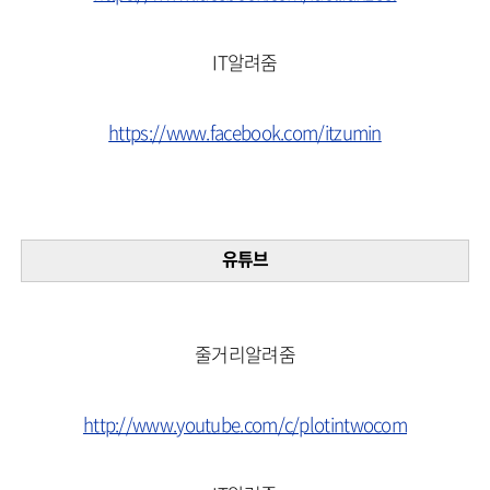
IT알려줌
https://www.facebook.com/itzumin
유튜브
줄거리알려줌
http://www.youtube.com/c/plotintwocom