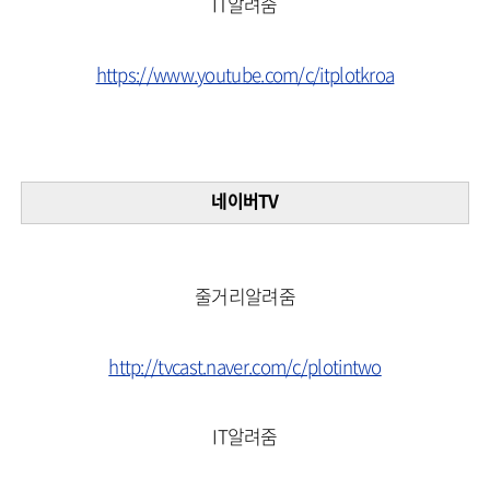
IT알려줌
https://www.youtube.com/c/itplotkroa
네이버TV
줄거리알려줌
http://tvcast.naver.com/c/plotintwo
IT알려줌