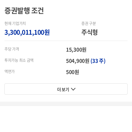
증권발행
조건
현재 기업가치
증권 구분
3,300,011,100원
주식형
15,300원
주당 가격
504,900원
(33 주)
투자가능 최소 금액
500원
액면가
더 보기