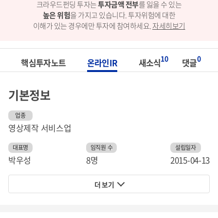
크라우드펀딩 투자는
투자금액 전부
를 잃을 수 있는
높은 위험
을 가지고 있습니다.
투자위험에 대한
이해가 있는 경우에만 투자에 참여하세요.
자세히보기
10
0
핵심투자노트
온라인IR
새소식
댓글
기본정보
업종
영상제작 서비스업
대표명
임직원 수
설립일자
박우성
8명
2015-04-13
더 보기