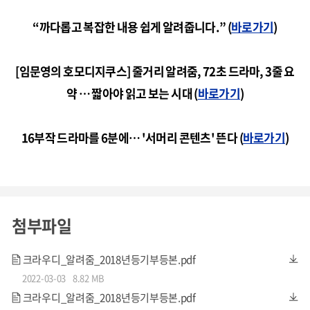
“까다롭고 복잡한 내용 쉽게 알려줍니다.” (
바로가기
)
[임문영의 호모디지쿠스] 줄거리 알려줌, 72초 드라마, 3줄 요
약 … 짧아야 읽고 보는 시대 (
바로가기
)
16부작 드라마를 6분에… '서머리 콘텐츠' 뜬다 (
바로가기
)
첨부파일
크라우디_알려줌_2018년등기부등본.pdf
2022-03-03
8.82 MB
크라우디_알려줌_2018년등기부등본.pdf