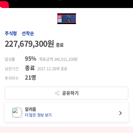
주식형 선착순
227,679,300원
종료
95%
달성률
목표금액 240,011,100원
종료
남은기간
2017-12-28에 종료
21명
투자자수
공유하기
알려줌
더 많은 정보 보기