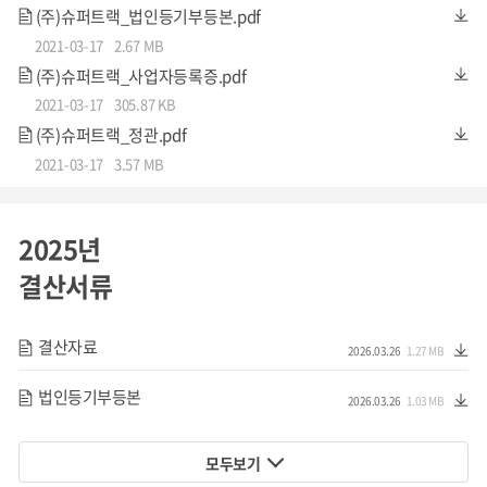
(주)슈퍼트랙_법인등기부등본.pdf
2021-03-17
2.67 MB
(주)슈퍼트랙_사업자등록증.pdf
벤처기업인증으로
2021-03-17
305.87 KB
연말
소득공제 혜택
까지
(주)슈퍼트랙_정관.pdf
2021-03-17
3.57 MB
슈퍼트랙은 벤처기업 인증을 완료하였습니다. 당사에 투자해
주시는 투자자분들께서는 투자금액에 대해 연말정산 시
소득
2025년
공제 인정
을 받으실 수 있습니다.
결산서류
결산자료
2026.03.26
1.27 MB
법인등기부등본
목표 시장
2026.03.26
1.03 MB
모두보기