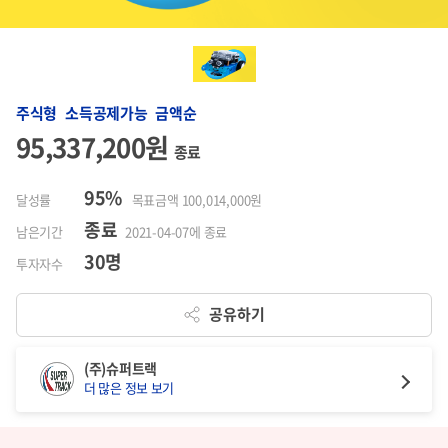
주식형 소득공제가능 금액순
95,337,200원
종료
95%
달성률
목표금액 100,014,000원
종료
남은기간
2021-04-07에 종료
30명
투자자수
공유하기
(주)슈퍼트랙
더 많은 정보 보기