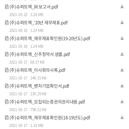
SK, 삼성 SDS, LG CNS와 같은 대기업부터 차 의과대학교, 경
(주)슈퍼트랙_IR 보고서.pdf
기대학교 등 대학교까지 다양한 고객사들을 대상으로 크라우
2021-03-22
3.28 MB
드컴퓨팅 및 코딩 교육을 제공하였으며 이런 경험을 기반으
(주)슈퍼트랙_'20년 재무제표.pdf
로 '원더코드' 내 코딩 교육 콘텐츠를 효과적으로 구성할 수 있
2021-03-19
1.24 MB
었습니다.
(주)슈퍼트랙_재무제표확인원(19-20년도).pdf
2021-03-18
1.24 MB
(주)슈퍼트랙_신주청약서 샘플.pdf
2021-03-17
68.37 KB
(주)슈퍼트랙_이사회의사록.pdf
2021-03-17
249.15 KB
(주)슈퍼트랙_벤처기업확인서.pdf
2021-03-17
239.29 KB
(주)슈퍼트랙_모집되는증권의권리내용.pdf
2021-03-17
798.52 KB
(주)슈퍼트랙_재무제표확인원(18-19년도).pdf
<슈퍼트랙 글로벌 파트너 및 국내 고객사>
2021-03-17
1.18 MB