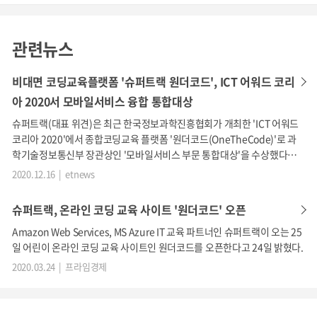
관련뉴스
비대면 코딩교육플랫폼 '슈퍼트랙 원더코드', ICT 어워드 코리
아 2020서 모바일서비스 융합 통합대상
슈퍼트랙(대표 위견)은 최근 한국정보과학진흥협회가 개최한 'ICT 어워드
코리아 2020'에서 종합코딩교육 플랫폼 '원더코드(OneTheCode)'로 과
학기술정보통신부 장관상인 '모바일서비스 부문 통합대상'을 수상했다고
16일 밝혔다.
2020.12.16 | etnews
슈퍼트랙, 온라인 코딩 교육 사이트 '원더코드' 오픈
Amazon Web Services, MS Azure IT 교육 파트너인 슈퍼트랙이 오는 25
일 어린이 온라인 코딩 교육 사이트인 원더코드를 오픈한다고 24일 밝혔다.
2020.03.24 | 프라임경제
※ 글로벌인더스트리애널리스츠('20년), 디랩 초·중·고 코딩 교육 시장 데이터
예측 자료('17년)