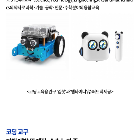
cs의 약자로 과학·기술·공학·인문·수학 분야의 융합 교육
<코딩 교육용 완구 '엠봇'과 '엠타이니'/슈퍼트랙 제공>
코딩 교구