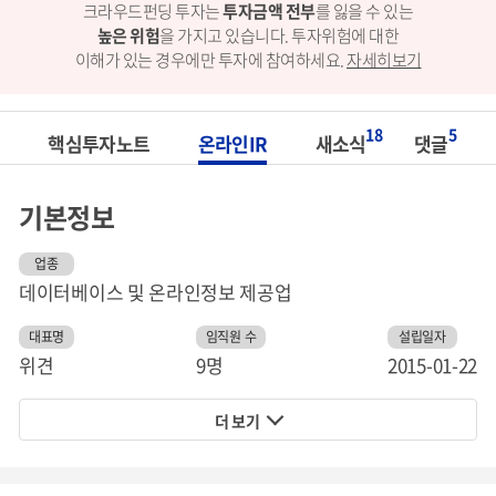
크라우드펀딩 투자는
투자금액 전부
를 잃을 수 있는
높은 위험
을 가지고 있습니다.
투자위험에 대한
이해가 있는 경우에만 투자에 참여하세요.
자세히보기
18
5
핵심투자노트
온라인IR
새소식
댓글
기본정보
업종
데이터베이스 및 온라인정보 제공업
대표명
임직원 수
설립일자
위견
9명
2015-01-22
더 보기