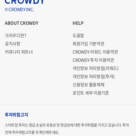
AWS, IBM, MS, 메이크블록(Makeblock)와 같은 글로벌 기
© CROWDY INC.
업과의 교육 파트너쉽 체결
ABOUT CROWDY
HELP
크라우디란?
도움말
공지사항
회원가입 기본약관
커뮤니티 파트너
CROWDY 리워드 이용약관
주요 경쟁사
CROWDY 투자 이용약관
개인정보 처리방침(리워드)
개인정보 처리방침(투자)
신용정보 활용체제
포인트 세부 이용기준
투자위험고지
스타트업 투자는 원금 손실과 유동성 및 현금성에 대한 투자위험을 가지고 있습니다.
투자
전에 투자위험고지를 꼭 확인해주세요.