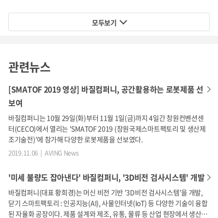
모두보기
예를 들어, 기존에 1만 장의 이미지를 판단하기 위해 하루에 1
관련뉴스
05명의 인력이 필요했다면, 바질컴퍼니의 솔루션을 이용할
경우는 30%가 절감된 75명의 인력으로 처리가 가능합니다.
[SMATOF 2019 영상] 바질컴퍼니, 공간활용하는 로봇제품 선
보여
바질컴퍼니는 10월 29일(화)부터 11월 1일(금)까지 4일간 창원컨벤션센
2) 클라우드 형태의 감성품질 시스템 개발
터(CECO)에서 열리는 'SMATOF 2019 (창원국제스마트팩토리 및 생산제
조기술전)'에 참가해 다양한 로봇제품을 선보였다.
2019.11.06 | AVING News
'미세 불량도 잡아낸다' 바질컴퍼니, '3D비전 검사시스템' 개발
바질컴퍼니(대표 황희경)는 머신 비전 기반 '3D비전 검사시스템'을 개발,
닫기 스마트팩토리 : 인공지능(AI), 사물인터넷(IoT) 등 다양한 기술이 융합
된 자율화 공장이다. 제품 설계와 제조, 유통, 물류 등 산업 현장에서 생산성