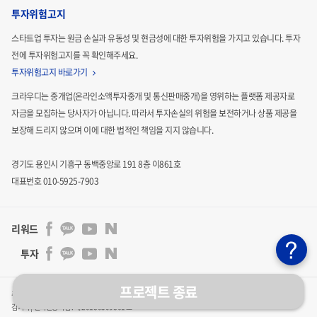
투자위험고지
스타트업 투자는 원금 손실과 유동성 및 현금성에 대한 투자위험을 가지고 있습니다.
투자
전에 투자위험고지를 꼭 확인해주세요.
투자위험고지 바로가기
크라우디는 중개업(온라인소액투자중개 및 통신판매중개)을 영위하는 플랫폼 제공자로
자금을 모집하는
당사자가 아닙니다. 따라서 투자손실의 위험을 보전하거나 상품 제공을
자체 보유한 객체 인식 기술에,
On-Device 형태의 비전 인
보장해 드리지 않으며 이에 대한 법적인
책임을 지지 않습니다.
식 카메라
및
CLOUD 형태의 SCM
를 개발 및 연동하여
실시
경기도 용인시 기흥구 동백중앙로 191 8층 이861호
간으로 재고 파악이 가능한 시스템
을 만들었습니다. 독자적
대표번호 010-5925-7903
으로 개발하였기 때문에 가격 경쟁력을 확보할 수 있으며, 고
객의 니즈에 맞게 개별 또는 통합 시스템으로 적용이 가능합
리워드
니다.
투자
프로젝트 종료
주식회사 크라우디 | 통신판매업신고 : 2024-용인기흥-3011호 | 사업자등록번호 : 841-86-00201 | 대표자 :
김기석
|
벤처인증기업 : 제 20180300861 호