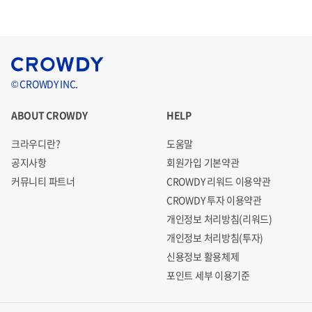
*로봇과 결합해 머신비전 솔루션이 작동하는 모습이 포함된 보도 장면
© CROWDY INC.
머신 비전 인식 기술을 산업용 로봇과 연계
하여 정확한 물체
ABOUT CROWDY
HELP
의 인식을 바탕으로
정확한 작업 포인트를 확인
하여 산업용
크라우디란?
도움말
로봇이 정밀한 작업을 지원할 수 있습니다.
공지사항
회원가입 기본약관
커뮤니티 파트너
CROWDY 리워드 이용약관
CROWDY 투자 이용약관
2) 개발 기술 결합을 바탕으로 한, 자동 재고 파악 시스템 개
개인정보 처리방침(리워드)
발
개인정보 처리방침(투자)
신용정보 활용체제
포인트 세부 이용기준