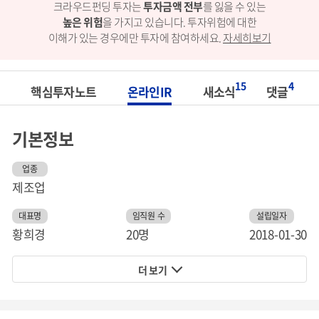
크라우드펀딩 투자는
투자금액 전부
를 잃을 수 있는
높은 위험
을 가지고 있습니다.
투자위험에 대한
이해가 있는 경우에만 투자에 참여하세요.
자세히보기
15
4
핵심투자노트
온라인IR
새소식
댓글
기본정보
업종
제조업
대표명
임직원 수
설립일자
황희경
20명
2018-01-30
더 보기