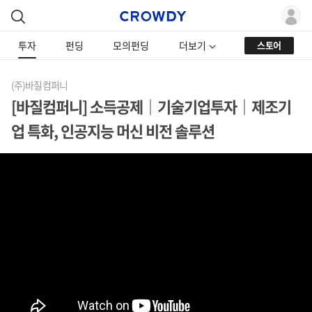
투자
펀딩
모의펀딩
더보기
스토어
(주)바질컴퍼니
[바질컴퍼니] 소득공제｜기술기업투자｜제조기
업 특화, 인공지능 머신 비전 솔루션