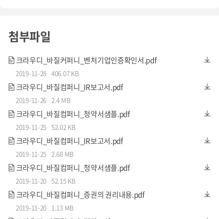
첨부파일
크라우디_바질커퍼니_벤처기업인증확인서.pdf
2019-11-28
406.07 KB
크라우디_바질컴퍼니_IR보고서.pdf
3D 비전 인식의 핵심은, 제품의 단면만 인식하는 기존의 2D의
2019-11-26
2.4 MB
방식과 달리,
제품을 3D 데이터화하여 물체의 전체를 인식
한
크라우디_바질컴퍼니_청약서샘플.pdf
2019-11-25
52.02 KB
다는 것입니다.
크라우디_바질컴퍼니_IR보고서.pdf
2019-11-25
2.68 MB
크라우디_바질컴퍼니_청약서샘플.pdf
2019-11-20
52.15 KB
크라우디_바질컴퍼니_증권의 권리내용.pdf
2019-11-20
1.13 MB