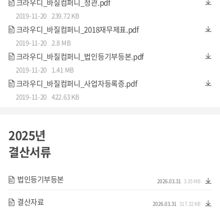
크라우디_바질컴퍼니_정관.pdf
2019-11-20
239.72 KB
크라우디_바질컴퍼니_2018재무제표.pdf
2019-11-20
2.8 MB
3D 데이터를 수집함에 있어, 바질컴퍼니의 기술의 특징은
고
크라우디_바질컴퍼니_법인등기부등본.pdf
속 생성이 가능
하다는 것입니다. 제품을 인식하기 위해 촬영
2019-11-20
1.41 MB
한 수만~수십만 장의 이미지 데이터를
자동 분류, 학습, 정재
크라우디_바질컴퍼니_사업자등록증.pdf
해 시간과 비용을 대폭 낮출 수 있습니다.
2019-11-20
422.63 KB
또한 이렇게 고속 생성된 3D 데이터를 모델화해, 인공지능이
지속 학습해 인식의 정확도를 높입니다.
2025년
결산서류
법인등기부등본
2026.03.31
3.35 MB
결산자료
2026.03.31
317.32 KB