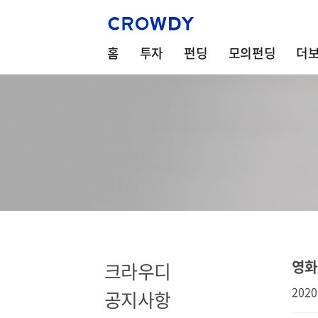
홈
투자
펀딩
모의펀딩
더
영화
크라우디
2020
공지사항