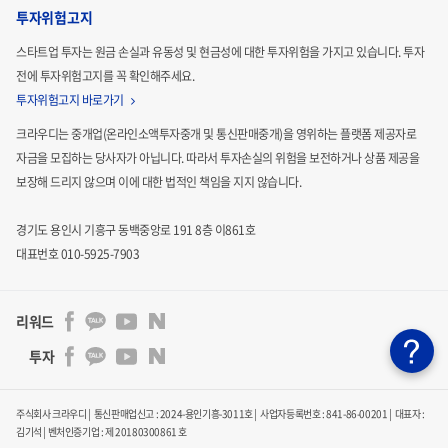
투자위험고지
스타트업 투자는 원금 손실과 유동성 및 현금성에 대한 투자위험을 가지고 있습니다.
투자
전에 투자위험고지를 꼭 확인해주세요.
투자위험고지 바로가기
크라우디는 중개업(온라인소액투자중개 및 통신판매중개)을 영위하는 플랫폼 제공자로
자금을 모집하는
당사자가 아닙니다. 따라서 투자손실의 위험을 보전하거나 상품 제공을
보장해 드리지 않으며 이에 대한 법적인
책임을 지지 않습니다.
경기도 용인시 기흥구 동백중앙로 191 8층 이861호
대표번호 010-5925-7903
리워드
투자
주식회사 크라우디 | 통신판매업신고 : 2024-용인기흥-3011호 | 사업자등록번호 : 841-86-00201 | 대표자 :
김기석
|
벤처인증기업 : 제 20180300861 호