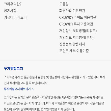
크라우디란?
도움말
공지사항
회원가입 기본약관
커뮤니티 파트너
CROWDY 리워드 이용약관
CROWDY 투자 이용약관
개인정보 처리방침(리워드)
개인정보 처리방침(투자)
신용정보 활용체제
포인트 세부 이용기준
투자위험고지
스타트업 투자는 원금 손실과 유동성 및 현금성에 대한 투자위험을 가지고 있습니다.
투자
전에 투자위험고지를 꼭 확인해주세요.
투자위험고지 바로가기
크라우디는 중개업(온라인소액투자중개 및 통신판매중개)을 영위하는 플랫폼 제공자로
자금을 모집하는
당사자가 아닙니다. 따라서 투자손실의 위험을 보전하거나 상품 제공을
보장해 드리지 않으며 이에 대한 법적인
책임을 지지 않습니다.