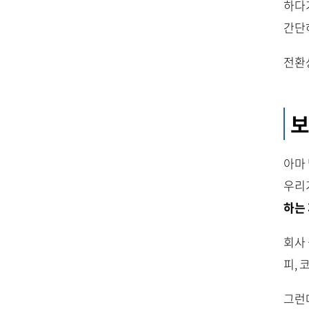
하다
간단
전환
보
아마
우리
하는
회사
피,
그런