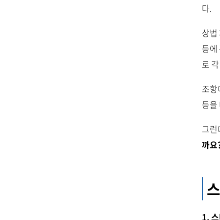
다.
상법 
등에 
로 
조항
등을
그런
까요
스
1.