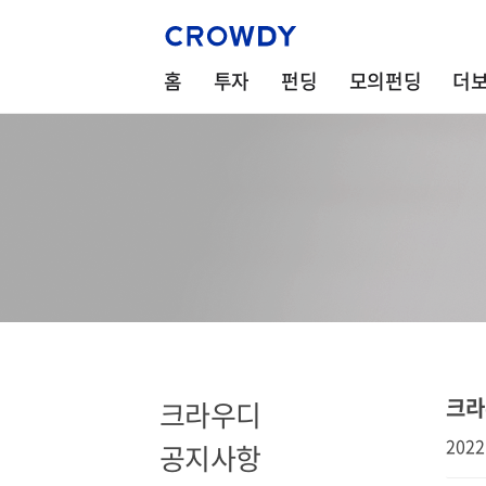
홈
투자
펀딩
모의펀딩
더
크라
크라우디
2022
공지사항