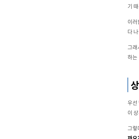
기 
이러한
다 나
그래
하는
상
우선
이 
그렇
까요