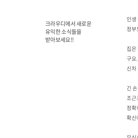
인생 
크라우디에서 새로운
정부
유익한 소식들을
받아보세요!!
집은 
구요.
신차
긴 
조근
정확
확신에
무심