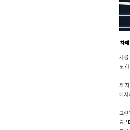
차에
차를 
도 하
제 지
매자
그런
요.
'