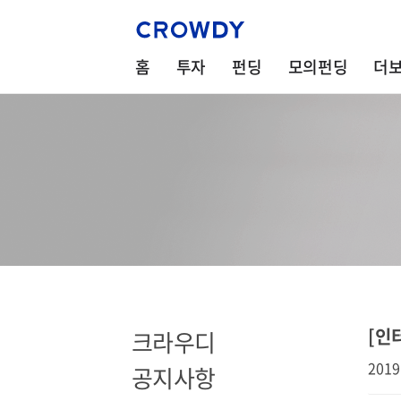
홈
투자
펀딩
모의펀딩
더
[인
크라우디
2019
공지사항