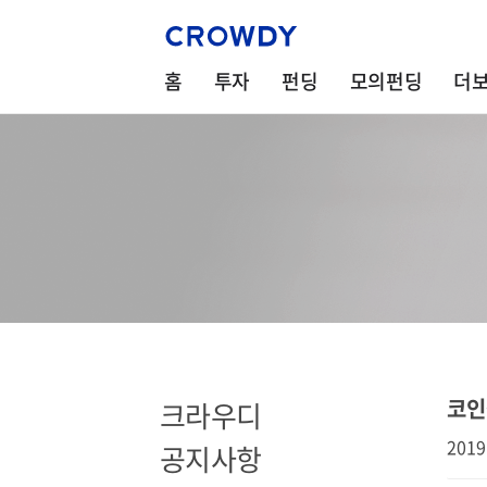
홈
투자
펀딩
모의펀딩
더
코인
크라우디
2019
공지사항