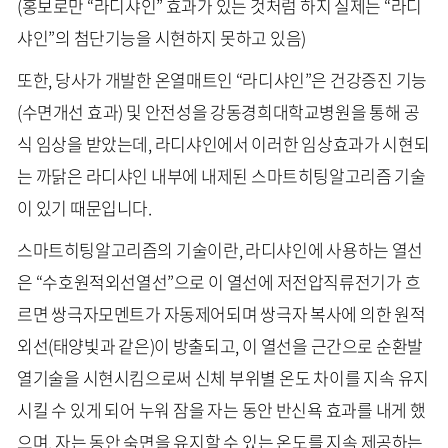
(홍보로만 “라디샤인” 효과가 있는 것처럼 하지 실제는 “라디
샤인”의 첨단기능을 시현하지 못하고 있음)
또한, 당사가 개발한 온열매트인 “라디샤인”은 건강증진 기능
(수면개선 효과) 및 안전성을 강동경희대학교병원을 통해 공
식 임상을 받았는데, 라디샤인에서 이러한 임상효과가 시현되
는 까닭은 라디샤인 내부에 내제된 스마트히팅알고리즘 기술
이 있기 때문입니다.
스마트히팅알고리즘의 기술이란, 라디샤인에 사용하는 열선
은 “수호원적외선열선”으로 이 열선에 저전압직류전기가 흐
르면 쌍극자모멘트가 자동제어되며 쌍극자 복사에 의한 원적
외선(태양빛과 같은)이 방출되고, 이 열선을 근간으로 순환발
열기술을 시현시킴으로써 신체 부위별 온도 차이를 지속 유지
시킬 수 있게 되어 누워 잠을 자는 동안 반신욕 효과를 내게 했
으며, 자는 동안 숙면을 유지할 수 있는 온도를 지속 제공하는