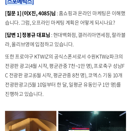
[스포메틱스]
[질문 1] (이X진, 4085)님
: 홈쇼핑과 온라인 마케팅은 이해했
습니다. 그럼, 오프라인 마케팅 계획은 어떻게 되시나요?
[답변 1] 정봉규 대표님
: 현대백화점, 갤러리아면세점, 랄라블
라, 올리브영에 입점하고 있습니다.
또한 프로야구 KTWIZ의 공식스폰서로서 수원KTWiz파크의
전광판 광고(4월 시작, 평균관중 7천~1만 명), 프로축구 성남F
C 전광판 광고(6월 시작, 평균관중 8천 명), 코엑스 기둥 10개
전광판광고(5월 10일부터 한 달, 일평균 유동인구 1만 명)를
진행하고 있습니다.