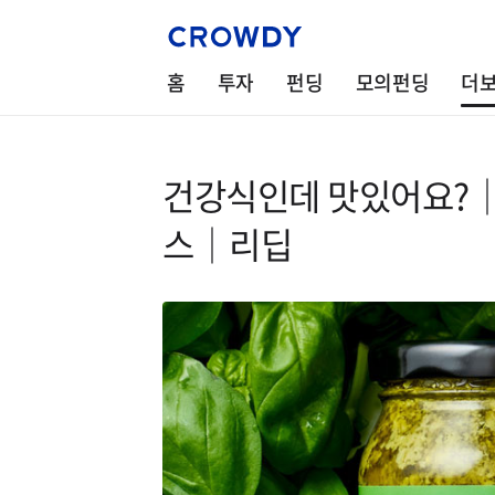
홈
투자
펀딩
모의펀딩
더
건강식인데 맛있어요?│
스│리딥