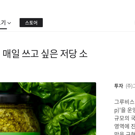
보기
스토어
매일 쓰고 싶은 저당 소
투자
(주
그루비스텝
p)'을 
규모의 국
영역에 진
맛을 구