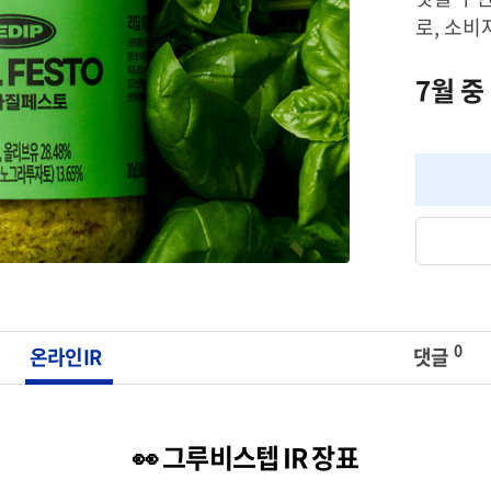
로, 소비
7월 중
0
온라인IR
댓글
👀 그루비스텝 IR 장표