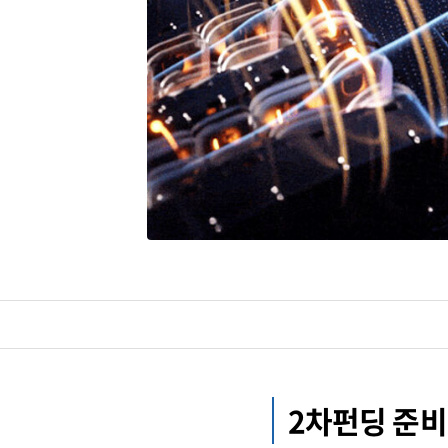
2차펀딩 준비