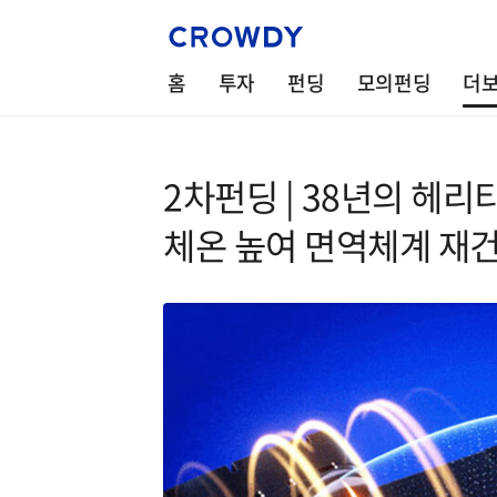
홈
투자
펀딩
모의펀딩
더
2차펀딩 | 38년의 
체온 높여 면역체계 재