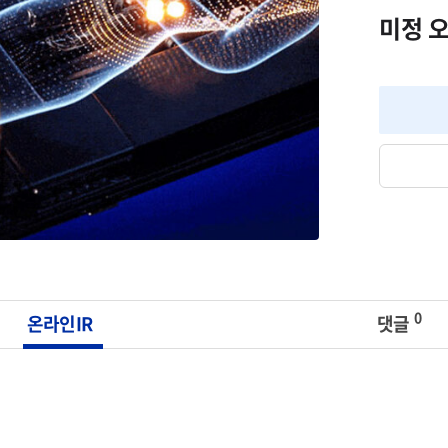
미정 오
0
온라인IR
댓글