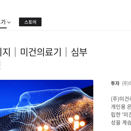
보기
스토어
헤리티지│미건의료기│심부
건
투자
(주
(주)미건
개인용 
립한 '미
성을 계