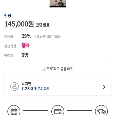
펀딩
145,000원
펀딩 완료
29%
달성률
목표금액 500,000원
종료
남은기간
5명
참여자
프로젝트 공유하기
박지연
진행자에게 문의하기