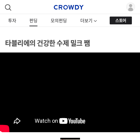
투자
펀딩
모의펀딩
더보기
스토어
타블리에의 건강한 수제 밀크 쨈