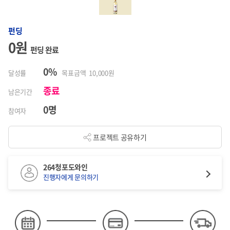
펀딩
0원
펀딩 완료
0%
달성률
목표금액 10,000원
종료
남은기간
0명
참여자
프로젝트 공유하기
264청포도와인
진행자에게 문의하기