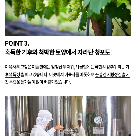
POINT 3.
혹독한 기후와 척박한 토양에서 자라난 청포도!
이육사의 고장은
여름철에는 엄청난 무더위, 겨울철에는 극한의 강추위라는 기
후적 특성
을 띠고 있습니다. 이곳에서 이육사를 비롯하여
끈질긴 저항정신을 가
진 독립운동가들이 많이 배출
되었습니다.