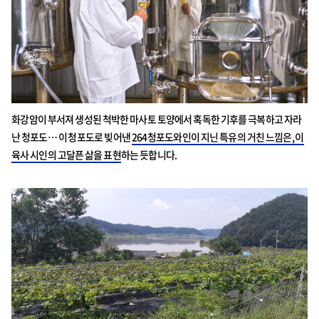
화강암이 부서져 생성된 척박한 마사토 토양에서 혹독한 기후를 극복하고 자라
난 청포도… 이 청포도로 빚어낸
264청포도와인이 지닌 특유의 거친 느낌은, 이
육사 시인의 고달픈 삶을 표현
하는 듯합니다.