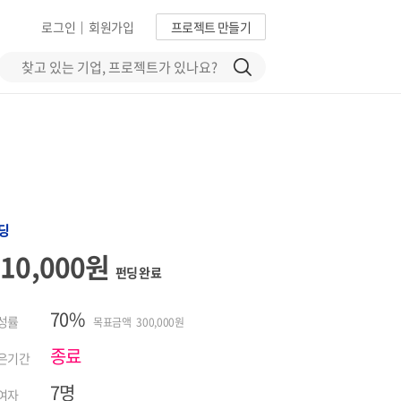
로그인
회원가입
프로젝트 만들기
|
딩
210,000원
펀딩 완료
70%
성률
목표금액 300,000원
종료
은기간
7명
여자