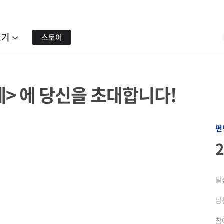
보기
스토어
축제> 에 당신을 초대합니다!
펀
달
남
참