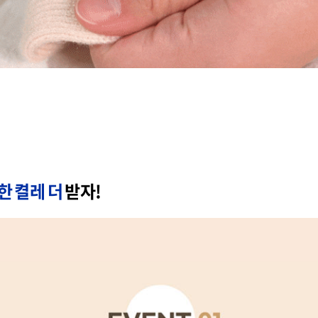
한 켤레 더
받자!