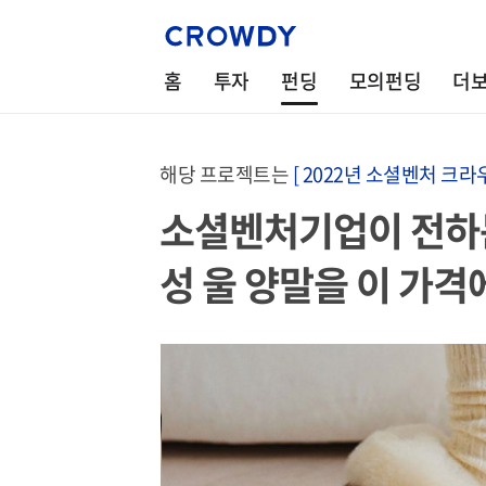
홈
투자
펀딩
모의펀딩
더
해당 프로젝트는
[ 2022년 소셜벤처 크라
소셜벤처기업이 전하
성 울 양말을 이 가격