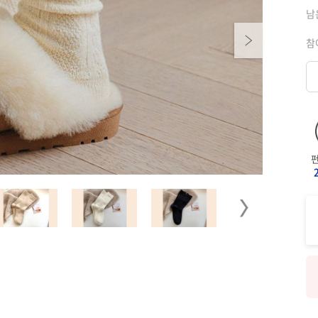
남
Next
참
Next