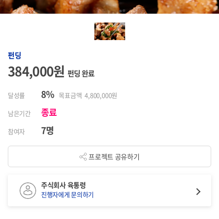
펀딩
384,000원
펀딩 완료
8%
달성률
목표금액 4,800,000원
종료
남은기간
7명
참여자
프로젝트 공유하기
주식회사 육통령
진행자에게 문의하기