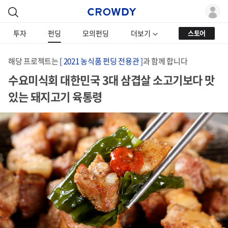
투자
펀딩
모의펀딩
더보기
스토어
해당 프로젝트는
[ 2021 농식품 펀딩 전용관 ]
과 함께 합니다
수요미식회 대한민국 3대 삼겹살 소고기보다 맛
있는 돼지고기 육통령