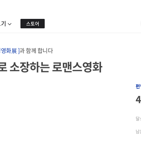
보기
스토어
영화展 ]
과 함께 합니다
로 소장하는 로맨스영화
펀
달
남