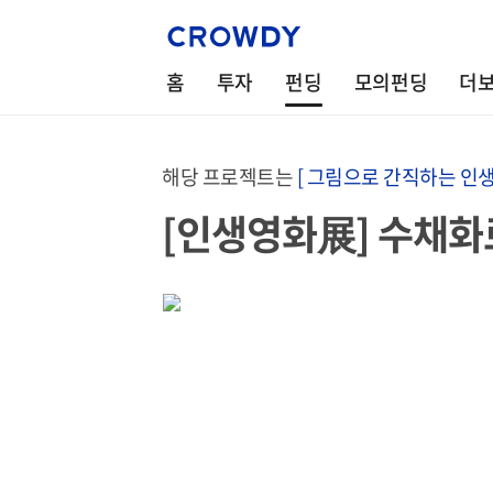
홈
투자
펀딩
모의펀딩
더
해당 프로젝트는
[ 그림으로 간직하는 인생
[인생영화展] 수채화