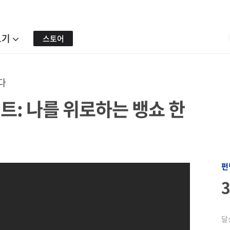
보기
스토어
다
트: 나를 위로하는 뱅쇼 한
펀
달