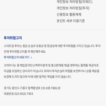
개인정보 처리방침(리워드)
개인정보 처리방침(투자)
신용정보 활용체제
포인트 세부 이용기준
투자위험고지
스타트업 투자는 원금 손실과 유동성 및 현금성에 대한 투자위험을 가지고 있습니다.
투자
전에 투자위험고지를 꼭 확인해주세요.
투자위험고지 바로가기
크라우디는 중개업(온라인소액투자중개 및 통신판매중개)을 영위하는 플랫폼 제공자로
자금을 모집하는
당사자가 아닙니다. 따라서 투자손실의 위험을 보전하거나 상품 제공을
보장해 드리지 않으며 이에 대한 법적인
책임을 지지 않습니다.
경기도 용인시 기흥구 동백중앙로 191 8층 이861호
대표번호 010-5925-7903