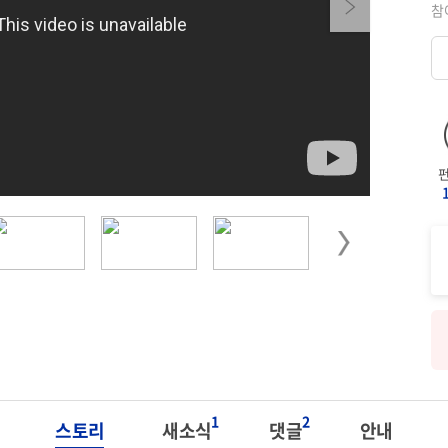
Next
참
Next
1
2
스토리
새소식
댓글
안내