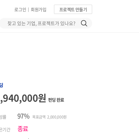
로그인
회원가입
프로젝트 만들기
|
딩
1,940,000원
펀딩 완료
97%
성률
목표금액 2,000,000원
종료
은기간