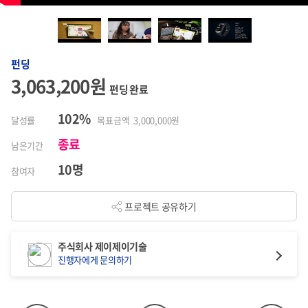
펀딩
3,063,200원
펀딩 완료
102%
달성률
목표금액 3,000,000원
종료
남은기간
10명
참여자
프로젝트 공유하기
주식회사 제이제이기술
진행자에게 문의하기