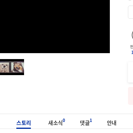
0
1
스토리
새소식
댓글
안내