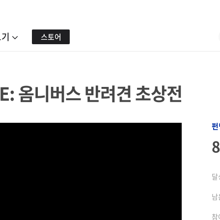
보기
스토어
 LOVE: 옴니버스 반려견 초상전
펀
달
남
참