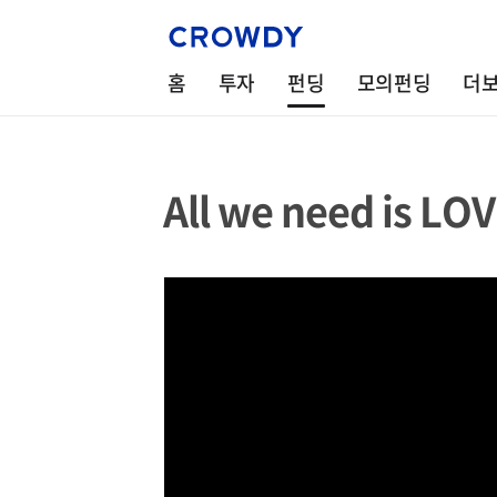
홈
투자
펀딩
모의펀딩
더
All we need is