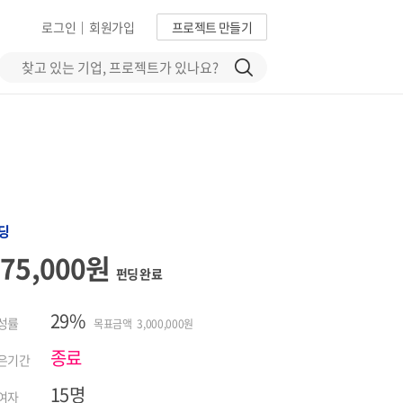
로그인
회원가입
프로젝트 만들기
|
딩
875,000원
펀딩 완료
29%
성률
목표금액 3,000,000원
종료
은기간
15명
여자