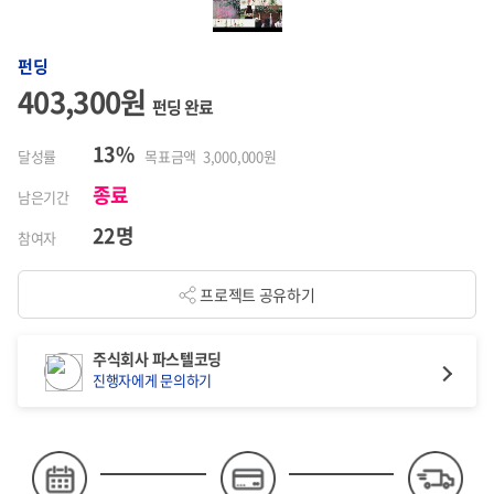
펀딩
403,300원
펀딩 완료
13%
달성률
목표금액 3,000,000원
종료
남은기간
22명
참여자
프로젝트 공유하기
주식회사 파스텔코딩
진행자에게 문의하기