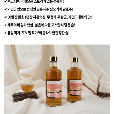
✔ 녹고 남매의 애달픈 스토리가 있는 전통주!
✔ 와인공법으로 정성껏 빚은 제주 섬오가피 발효주!
✔ 60일간 발효 1년간 저온숙성, 무첨가,무살균, 자연그대로의 맛!
✔ 제주의 바람과 햇살, 넓은 바다를 고스란히 담은 술!
✔ 유망 작가 '포노멀 작가'와 콜라보한 한정판 술!