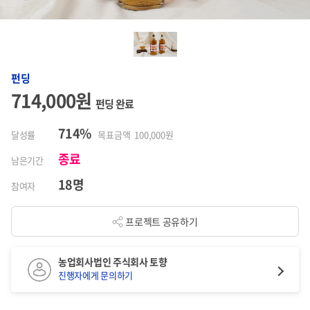
펀딩
714,000원
펀딩 완료
714%
달성률
목표금액 100,000원
종료
남은기간
18명
참여자
프로젝트 공유하기
농업회사법인 주식회사 토향
진행자에게 문의하기