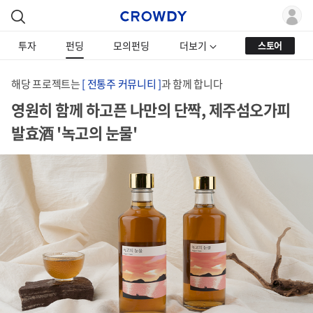
투자
펀딩
모의펀딩
더보기
스토어
해당 프로젝트는
[ 전통주 커뮤니티 ]
과 함께 합니다
영원히 함께 하고픈 나만의 단짝, 제주섬오가피
발효酒 '녹고의 눈물'