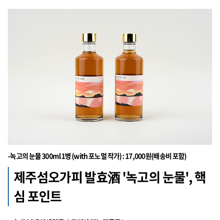
-녹고의 눈물 300ml 1병 (with 포노멀 작가) : 17,000원(배송비 포함)
제주섬오가피 발효酒 '녹고의 눈물', 핵
심 포인트