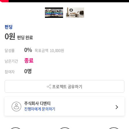
펀딩
0원
펀딩 완료
0%
달성률
목표금액 10,000원
종료
남은기간
0명
참여자
프로젝트 공유하기
주식회사 디엔티
진행자에게 문의하기