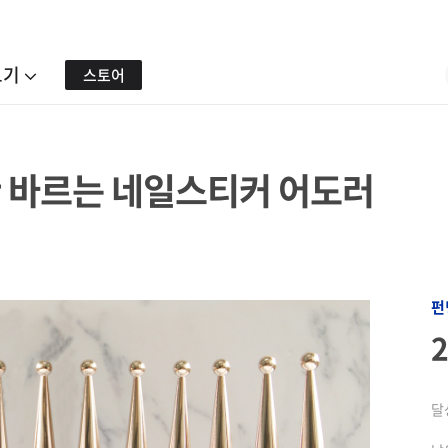
보기
스토어
 바르는 네일스티커 어도러
펀
달