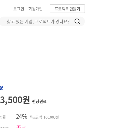
로그인
회원가입
프로젝트 만들기
|
딩
23,500원
펀딩 완료
24%
성률
목표금액 100,000원
종료