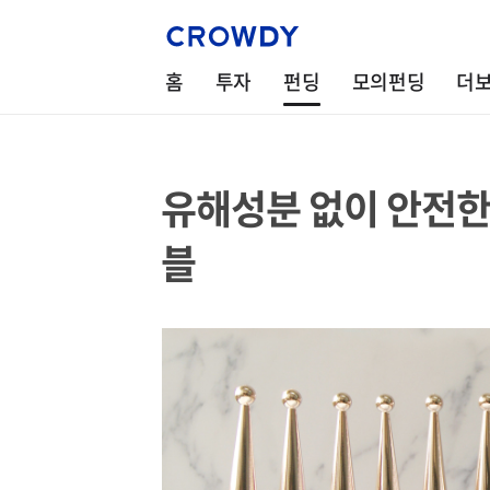
홈
투자
펀딩
모의펀딩
더
유해성분 없이 안전한
블