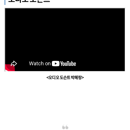
<오디오 도슨트 박혜랑>