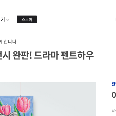
보기
스토어
께 합니다
 전시 완판! 드라마 펜트하우
펀
달