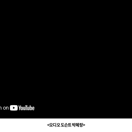
<오디오 도슨트 박혜랑>