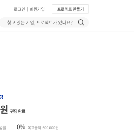
로그인
회원가입
프로젝트 만들기
|
딩
0원
펀딩 완료
0%
성률
목표금액 600,000원