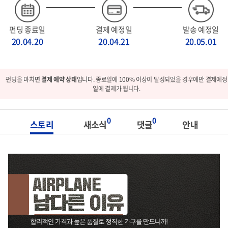
펀딩 종료일
결제 예정일
발송 예정일
20.04.20
20.04.21
20.05.01
펀딩을 마치면
결제 예약 상태
입니다. 종료일에 100% 이상이 달성되었을 경우에만 결제예정
일에 결제가 됩니다.
0
0
스토리
새소식
댓글
안내