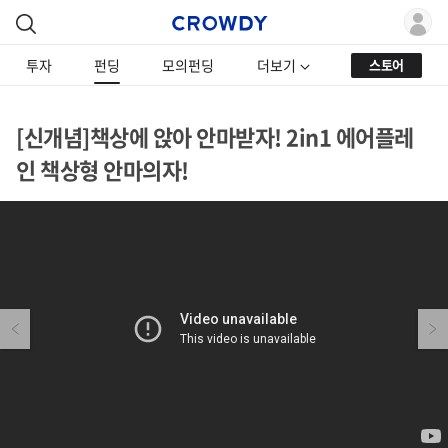
투자
펀딩
모의펀딩
더보기
스토어
[신개념]책상에 앉아 안마받자! 2in1 에어플레
인 책상형 안마의자!
Previous
Next