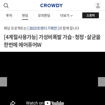
투자
펀딩
모의펀딩
더보기
스토어
해당 프로젝트는
[ 2023 트렌디 기획전 ]
과 함께 합니다
[4계절사용가능] 가성비폭발 가습·청정·살균을
한번에 에어퓨어W
Previous
Next