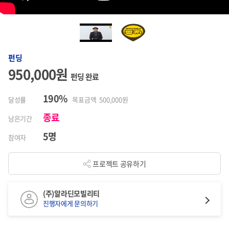
펀딩
950,000원
펀딩 완료
190%
달성률
목표금액 500,000원
종료
남은기간
5명
참여자
프로젝트 공유하기
(주)알라딘모빌리티
진행자에게 문의하기