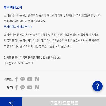
투자위험고지
스타트업 투자는 원금 손실과 유동성 및 현금성에 대한 투자위험을 가지고 있습니다.
투자
전에 투자위험고지를 꼭 확인해주세요.
투자위험고지 바로가기
크라우디는 중개업(온라인소액투자중개 및 통신판매중개)을 영위하는 플랫폼 제공자로
자금을 모집하는
당사자가 아닙니다. 따라서 투자손실의 위험을 보전하거나 상품 제공을
보장해 드리지 않으며 이에 대한 법적인
책임을 지지 않습니다.
경기도 용인시 기흥구 동백중앙로 191 8층 이861호
대표번호 010-5925-7903
리워드
투자
주식회사 크라우디 | 통신판매업신고 : 2024-용인기흥-3011호 | 사업자등록번호 : 841-86-00201 | 대표자 :
종료된 프로젝트
김기석
|
벤처인증기업 : 제 20180300861 호