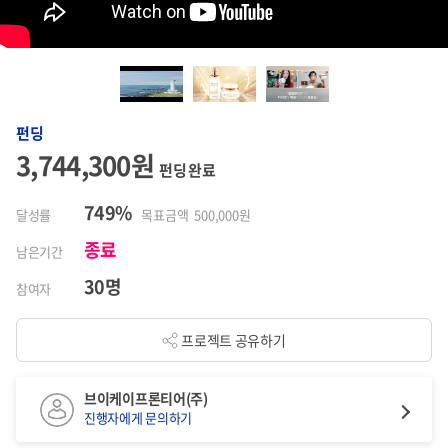
펀딩
3,744,300원
펀딩 완료
749%
달성률
목표금액 500,000원
종료
남은기간
30명
참여자
프로젝트 공유하기
브이케이프론티어(주)
진행자에게 문의하기