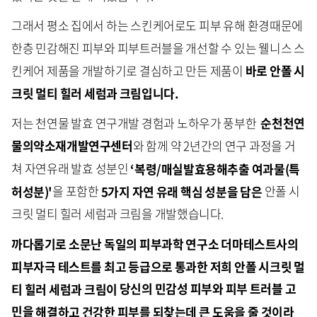
그래서 평소 집에서 하는 스킨케어로도 피부 유해 환경때문에
한층 민감해진 피부와 피부트러블을 개선할 수 있는 웰니스 스
킨케어 제품을 개발하기로 결심하고 만든 제품이
바로
안폴
시
크릿
멀티
힐러
세럼과
크림입니다
.
저는 천연물 발효 연구개발 경험과 노하우가 풍부한
순천천연
물의약소재개발연구센터
와 함께 약 2년간의 연구 과정을 거
쳐 자연유래 발효 성분인
‘
복령
/
매실발효용해추출
여과물
(
특
허성분
)'
을 포함한
5
가지
자연
유래
핵심
성분을
담은
안폴 시
크릿 멀티 힐러 세럼과 크림을 개발했습니다.
까다롭기로 소문난 독일의
피부과학
연구소
더마테스트사의
피부자극 테스트를
최고
등급으로
통과한
저희
안폴
시크릿
멀
티
힐러
세럼과
크림이
당신의 민감성 피부와 피부 트러블 고
민을
해결하고
건강한
피부를
되찾는데
큰
도움을
줄
것이라