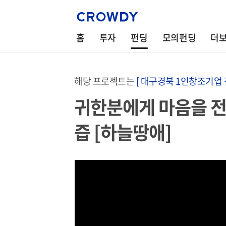
홈
투자
펀딩
모의펀딩
더
해당 프로젝트는
[ 대구경북 1인창조기업 
귀한분에게 마음을 전
즙 [하늘땅애]