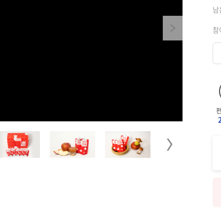
남
Next
참
Next