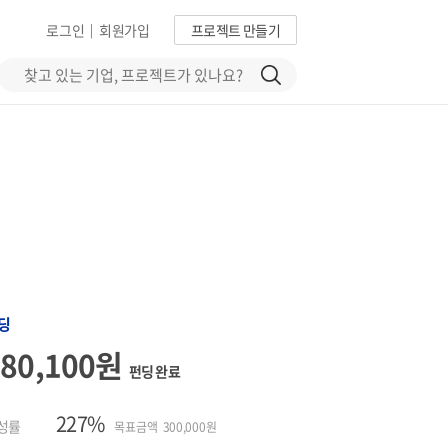
로그인
회원가입
프로젝트 만들기
|
딩
680,100원
펀딩 완료
227%
성률
목표금액 300,000원