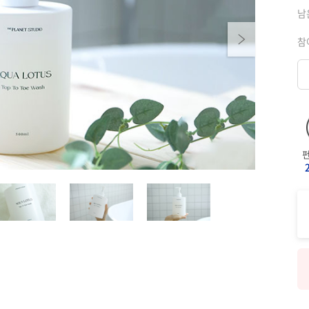
남
Next
참