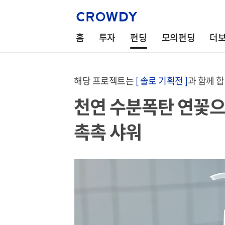
홈
투자
펀딩
모의펀딩
더
해당 프로젝트는
[ 솔로 기획전 ]
과 함께 
천연 수분폭탄 연꽃으
촉촉 샤워