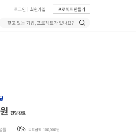
로그인
회원가입
프로젝트 만들기
|
딩
0원
펀딩 완료
0%
성률
목표금액 100,000원