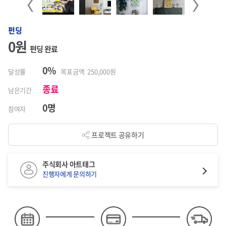
Previous
Next
펀딩
0원
펀딩 완료
0%
달성률
목표금액 250,000원
종료
남은기간
0명
참여자
프로젝트 공유하기
주식회사 아트태그
진행자에게 문의하기