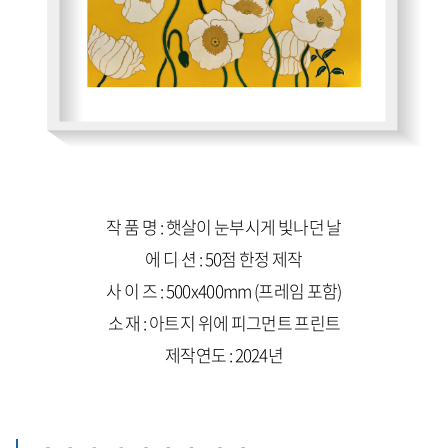
작 품 명 : 햇살이 눈부시게 빛나던 날
에 디 션 : 50점 한정 제작
사 이 즈 : 500x400mm (프레임 포함)
소 재 : 아트지 위에 피그먼트 프린트
제작연도 : 2024년