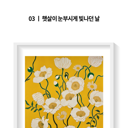
03 ㅣ 햇살이 눈부시게 빛나던 날