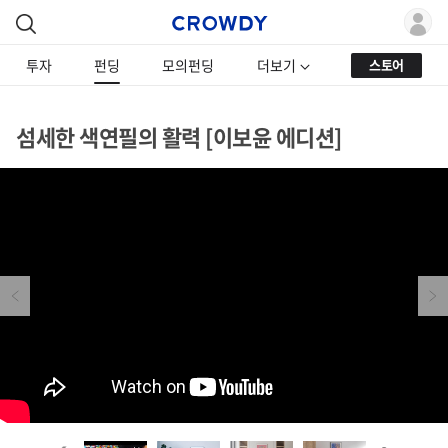
투자
펀딩
모의펀딩
더보기
스토어
섬세한 색연필의 활력 [이보윤 에디션]
Previous
Next