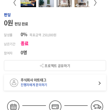
Previous
Next
펀딩
0원
펀딩 완료
0%
달성률
목표금액 250,000원
종료
남은기간
0명
참여자
프로젝트 공유하기
주식회사 아트태그
진행자에게 문의하기