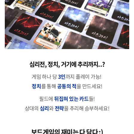
심리전, 정치, 거기에 추리까지..?
게임 하나 당
3인
까지 플레이 가능!
정치
를 통해
공동의 적
을 만드세요!
필드에
뒤집혀 있는 카드
들!
상대의
심리
와
전략
을 추리해 승부하세요!
보드게임의 재미는 다 담다 :)