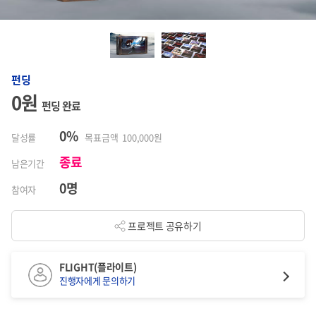
펀딩
0원
펀딩 완료
0%
달성률
목표금액 100,000원
종료
남은기간
0명
참여자
프로젝트 공유하기
FLIGHT(플라이트)
진행자에게 문의하기