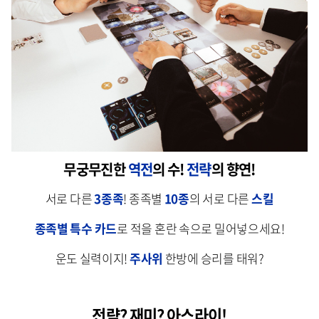
무궁무진한
역전
의 수!
전략
의 향연!
서로 다른
3종족
! 종족별
10종
의 서로 다른
스킬
종족별 특수 카드
로 적을 혼란 속으로 밀어넣으세요!
운도 실력이지!
주사위
한방에 승리를 태워?
전략? 재미? 아스라이!