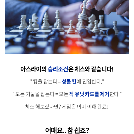
아스라이의
승리조건
은 체스와 같습니다!
" 킹을 잡는다 =
성물 칸
에 진입한다."
" 모든 기물을 잡는다 = 모든
적 유닛 카드를 제거
한다 "
체스 해보셨다면? 게임은 이미 이해 완료!
어때요.. 참 쉽죠?