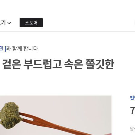
보기
스토어
 ]
과 함께 합니다
, 겉은 부드럽고 속은 쫄깃한
펀
달