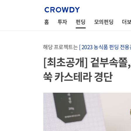
홈
투자
펀딩
모의펀딩
더
해당 프로젝트는
[ 2023 농식품 펀딩 전용관
[최초공개] 겉부속쫄
쑥 카스테라 경단