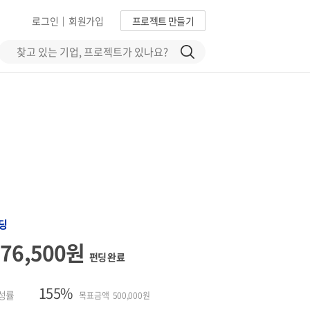
로그인
회원가입
프로젝트 만들기
|
딩
776,500원
펀딩 완료
155%
성률
목표금액 500,000원